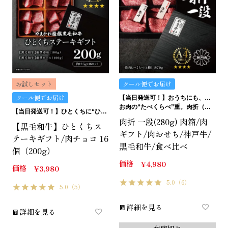
お試しセット
クール便でお届け
クール便でお届け
【当日発送可！】おうちにも、ギフトにも。ご褒美にも…イケます！
お肉の“たべくらべ”重。肉折（にくおり）
【当日発送可！】ひとくちに“ひとくちの贅沢”。ひとくちステーキギフトは、どうです？
肉折 一段(280g) 肉箱/肉
【黒毛和牛】ひとくちス
ギフト/肉おせち/神戸牛/
テーキギフト/肉チョコ 16
黒毛和牛/食べ比べ
個（200g）
価格
¥
4,980
価格
¥
3,980
5.0
（6）
5.0
（5）
詳細を見る
詳細を見る