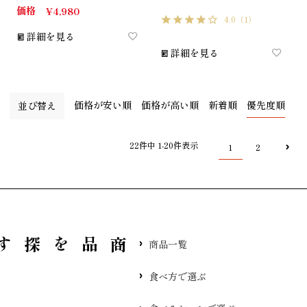
価格
¥
4,980
4.0
（1）
詳細を見る
詳細を見る
価格が安い順
価格が高い順
新着順
優先度順
並び替え
22
件中
1
-
20
件表示
1
2
品を探す
商品一覧
食べ方で選ぶ