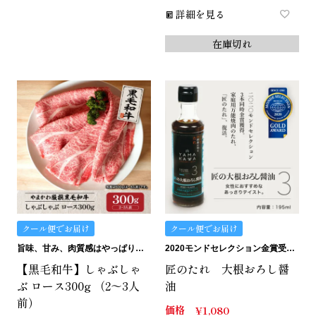
詳細を見る
在庫切れ
クール便でお届け
クール便でお届け
旨味、甘み、肉質感はやっぱりロース！
2020モンドセレクション金賞受賞。匠のたれ。
【黒毛和牛】しゃぶしゃ
匠のたれ 大根おろし醤
ぶ ロース300g （2～3人
油
前）
価格
¥
1,080