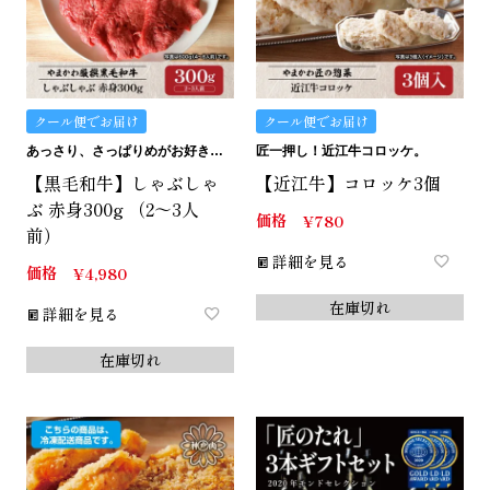
クール便でお届け
クール便でお届け
あっさり、さっぱりめがお好きな方にはこの赤身。
匠一押し！近江牛コロッケ。
【黒毛和牛】しゃぶしゃ
【近江牛】コロッケ3個
ぶ 赤身300g （2～3人
価格
¥
780
前）
詳細を見る
価格
¥
4,980
在庫切れ
詳細を見る
在庫切れ