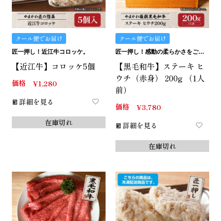
クール便でお届け
クール便でお届け
匠一押し！近江牛コロッケ。
匠一押し！感動の柔らかさをご堪能ください。
【近江牛】コロッケ5個
【黒毛和牛】ステーキ ヒ
ウチ（赤身） 200g （1人
価格
¥
1,280
前）
詳細を見る
価格
¥
3,780
在庫切れ
詳細を見る
在庫切れ