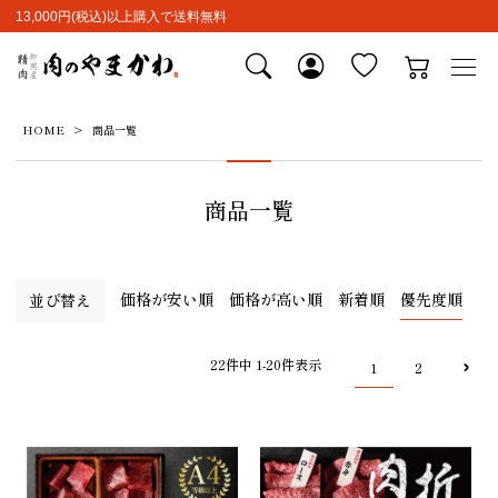
13,000円(税込)以上購入で送料無料
HOME
商品一覧
商品一覧
価格が安い順
価格が高い順
新着順
優先度順
並び替え
22
件中
1
-
20
件表示
1
2