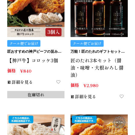
クール便でお届け
クール便でお届け
匠おすすめの神戸ビーフの旨みたっぷりコロッケです。
万能！匠のたれのギフトセット。化粧箱入り。
【神戸牛】コロッケ3個
匠のたれ3本セット（醤
油・味噌・大根おろし醤
価格
¥
840
油）
詳細を見る
価格
¥
2,980
在庫切れ
詳細を見る