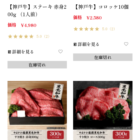
【神戸牛】ステーキ 赤身2
【神戸牛】コロッケ10個
00g （1人前）
価格
¥
2,580
価格
¥
4,980
5.0
（2）
5.0
（2）
詳細を見る
詳細を見る
在庫切れ
在庫切れ