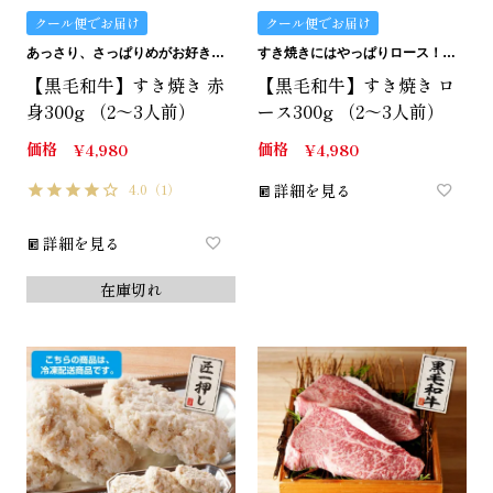
クール便でお届け
クール便でお届け
あっさり、さっぱりめがお好きな方にはこの赤身。
すき焼きにはやっぱりロース！のロースです。
【黒毛和牛】すき焼き 赤
【黒毛和牛】すき焼き ロ
身300g （2～3人前）
ース300g （2～3人前）
価格
価格
¥
4,980
¥
4,980
4.0
（1）
詳細を見る
詳細を見る
在庫切れ