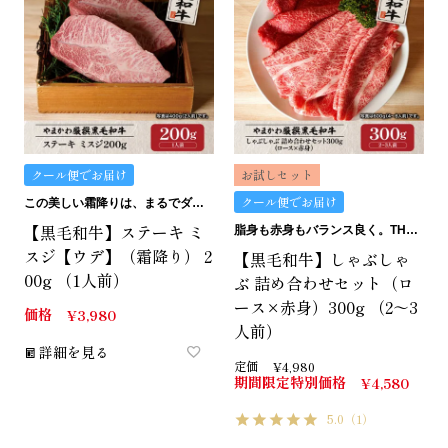
クール便でお届け
お試しセット
クール便でお届け
この美しい霜降りは、まるでダイヤモンド。
【黒毛和牛】ステーキ ミ
脂身も赤身もバランス良く。THE匠のしゃぶしゃぶセット。
スジ【ウデ】（霜降り） 2
【黒毛和牛】しゃぶしゃ
00g （1人前）
ぶ 詰め合わせセット（ロ
ース×赤身）300g （2～3
価格
¥
3,980
人前）
詳細を見る
定価
¥
4,980
期間限定特別価格
¥
4,580
5.0
（1）