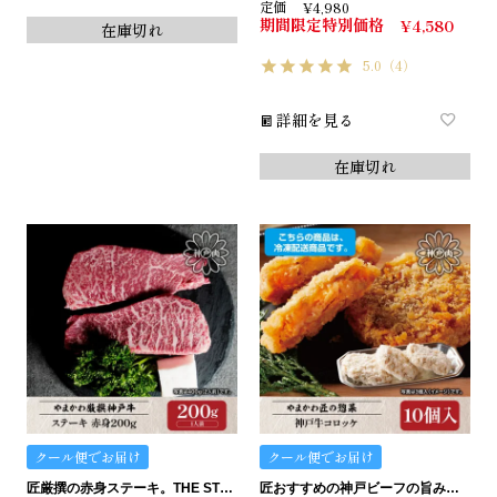
定価
¥
4,980
期間限定特別価格
¥
4,580
在庫切れ
5.0
（4）
詳細を見る
在庫切れ
クール便でお届け
クール便でお届け
匠厳撰の赤身ステーキ。THE STEAK.
匠おすすめの神戸ビーフの旨みたっぷりコロッケです。