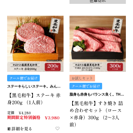
在庫切れ
クール便でお届け
お試しセット
クール便でお届け
ステーキらしいステーキ。みんなにおすすめの赤身です。
【黒毛和牛】ステーキ 赤
脂身も赤身もバランス良く。THE匠のすき焼きセット。
身200g （1人前）
【黒毛和牛】すき焼き 詰
め合わせセット（ロース
定価
¥
4,280
×赤身）300g （2～3人
期間限定特別価格
¥
3,980
前）
詳細を見る