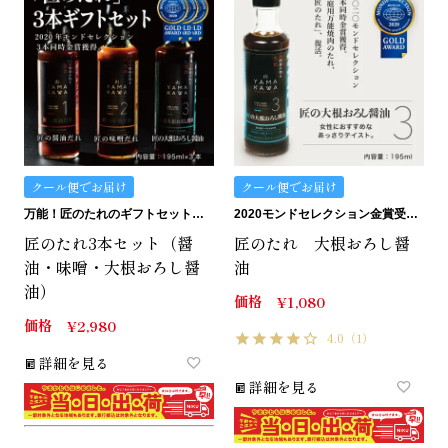
クール便でお届け
クール便でお届け
万能！匠のたれのギフトセット。化粧箱入り。
2020モンドセレクション金賞受賞。匠のたれ。
匠のたれ3本セット（醤
匠のたれ 大根おろし醤
油・味噌・大根おろし醤
油
油）
価格
¥
1,080
価格
¥
2,980
4.0
（1）
詳細を見る
詳細を見る