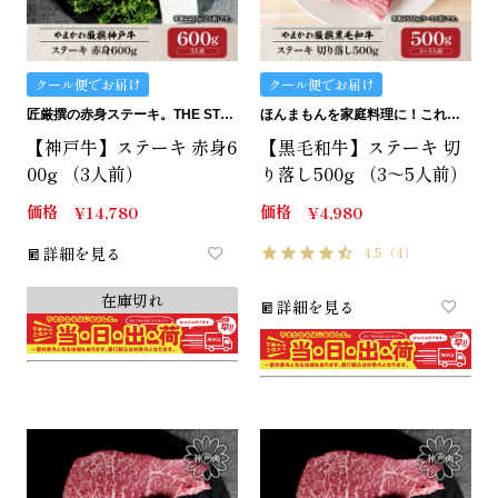
クール便でお届け
クール便でお届け
匠厳撰の赤身ステーキ。THE STEAK.
ほんまもんを家庭料理に！これぞ、万能！切り落しシリーズ。
【神戸牛】ステーキ 赤身6
【黒毛和牛】ステーキ 切
00g （3人前）
り落し500g （3～5人前）
価格
価格
¥
14,780
¥
4,980
詳細を見る
4.5
（4）
在庫切れ
詳細を見る