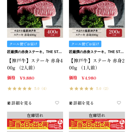
クール便でお届け
クール便でお届け
匠厳撰の赤身ステーキ。THE STEAK.
匠厳撰の赤身ステーキ。THE STEAK.
【神戸牛】ステーキ 赤身4
【神戸牛】ステーキ 赤身2
00g （2人前）
00g （1人前）
価格
価格
¥
9,880
¥
4,980
5.0
（4）
5.0
（2）
詳細を見る
詳細を見る
在庫切れ
在庫切れ