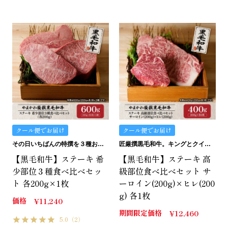
クール便でお届け
クール便でお届け
その日いちばんの特撰を３種お詰めいたします。
匠厳撰黒毛和牛。キングとクイーンの詰め合わせ。
【黒毛和牛】ステーキ 希
【黒毛和牛】ステーキ 高
少部位３種食べ比べセッ
級部位食べ比べセット サ
ト 各200g×1枚
ーロイン(200g)×ヒレ(200
g) 各1枚
価格
¥
11,240
期間限定価格
¥
12,460
5.0
（2）