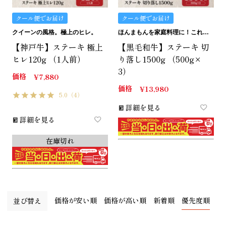
クール便でお届け
クール便でお届け
クイーンの風格。極上のヒレ。
ほんまもんを家庭料理に！これぞ、万能！切り落しシリーズ。
【神戸牛】ステーキ 極上
【黒毛和牛】ステーキ 切
ヒレ120g （1人前）
り落し1500g （500g×
3）
価格
¥
7,880
価格
¥
13,980
5.0
（4）
詳細を見る
詳細を見る
在庫切れ
価格が安い順
価格が高い順
新着順
優先度順
並び替え