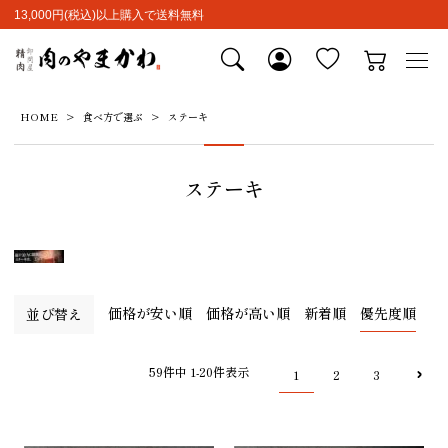
13,000円(税込)以上購入で送料無料
HOME
食べ方で選ぶ
ステーキ
ステーキ
価格が安い順
価格が高い順
新着順
優先度順
並び替え
59
件中
1
-
20
件表示
1
2
3