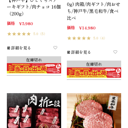
0g) 肉箱/肉ギフト/肉おせ
ーキギフト/肉チョコ 16個
ち/神戸牛/黒毛和牛/食べ
（200g）
比べ
価格
¥
5,980
価格
¥
14,980
5.0
（5）
5.0
（4）
詳細を見る
詳細を見る
在庫切れ
在庫切れ