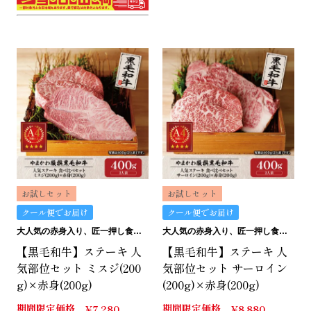
お試しセット
お試しセット
クール便でお届け
クール便でお届け
大人気の赤身入り、匠一押し食べ比べセット
大人気の赤身入り、匠一押し食べ比べセット
【黒毛和牛】ステーキ 人
【黒毛和牛】ステーキ 人
気部位セット ミスジ(200
気部位セット サーロイン
g)×赤身(200g)
(200g)×赤身(200g)
期間限定価格
期間限定価格
¥
7,280
¥
8,880