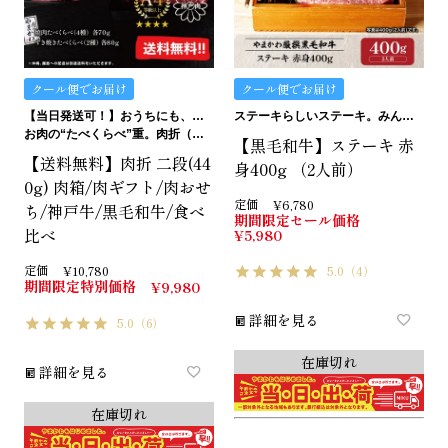
クール便でお届け
クール便でお届け
【当日発送可！】おうちにも、ギフトにも。ご褒美にも…イケます！
ステーキらしいステーキ。みんなにおすすめの赤身です。
お肉の“たべくらべ”重。肉折（にくおり）
【黒毛和牛】ステーキ 赤
【送料無料】肉折 二段(44
身400g （2人前）
0g) 肉箱/肉ギフト/肉おせ
定価
¥
6,780
ち/神戸牛/黒毛和牛/食べ
期間限定セール価格
比べ
¥
5,980
定価
¥
10,780
5.0
（4）
期間限定特別価格
¥
9,980
詳細を見る
5.0
（6）
在庫切れ
詳細を見る
在庫切れ