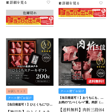
詳細を見る
詳細を見る
在庫切れ
お試しセット
クール便でお届け
クール便でお届け
【当日発送可！】おうちにも、ギフトにも。ご褒美にも…イケます！
お肉の“たべくらべ”重。肉折（にくおり）
【当日発送可！】ひとくちに“ひとくちの贅沢”。ひとくちステーキギフトは、どうです？
【送料無料】肉折三段(64
【神戸牛】ひとくちステ