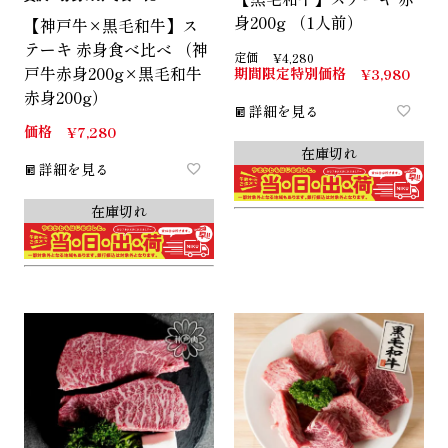
身200g （1人前）
【神戸牛×黒毛和牛】ス
テーキ 赤身食べ比べ （神
定価
¥
4,280
戸牛赤身200g×黒毛和牛
期間限定特別価格
¥
3,980
赤身200g）
詳細を見る
価格
¥
7,280
在庫切れ
詳細を見る
在庫切れ