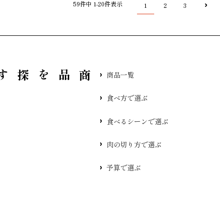
59
件中
1
-
20
件表示
1
2
3
品を探す
商品一覧
食べ方で選ぶ
食べるシーンで選ぶ
肉の切り方で選ぶ
予算で選ぶ