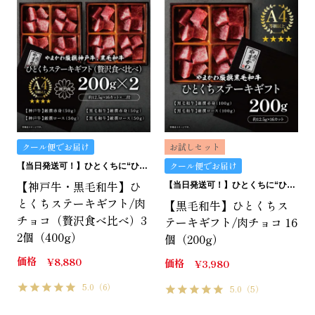
クール便でお届け
お試しセット
クール便でお届け
【当日発送可！】ひとくちに“ひとくちの贅沢”。ひとくちステーキギフトは、どうです？
【神戸牛・黒毛和牛】ひ
【当日発送可！】ひとくちに“ひとくちの贅沢”。ひとくちステーキギフトは、どうです？
とくちステーキギフト/肉
【黒毛和牛】ひとくちス
チョコ（贅沢食べ比べ）3
テーキギフト/肉チョコ 16
2個（400g）
個（200g）
価格
¥
8,880
価格
¥
3,980
5.0
（6）
5.0
（5）