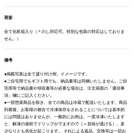
荷姿
全て化粧箱入り（＊のし対応可。特別な包装の対応はしておりま
せん。）
備考
●掲載写真は全て盛り付け例、イメージです。
●ご自宅用でもギフト用でも、納品書等は同梱いたしません。ご自
宅用等で納品書や領収書等が必要な場合は、注文画面の「通信事
項」欄にご記入ください。
●一部惣菜商品を除き、全ての商品は冷蔵で配送いたします。商品
到着後、お客様の都合で冷凍保存をされることについては基本的
には問題はありませんが、一般的にお肉は、一度冷凍いたします
と、解凍の過程でドリップがでますので（＝旨味が逃げる）、多
少なりとも劣化が起こります。 それによる返品、交換等は一切お