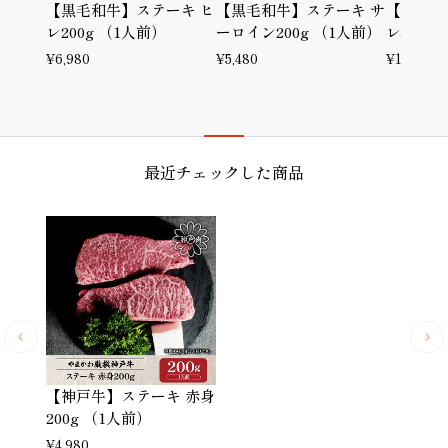
【黒毛和牛】ステーキ ヒ
【黒毛和牛】ステーキ サ
【黒毛和
レ200g （1人前）
ーロイン200g （1人前）
レ400g
¥
6,980
¥
5,480
¥
13,580
最近チェックした商品
【神戸牛】ステーキ 赤身
200g （1人前）
¥
4,980