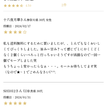
2
4.50
十六夜月華
神奈川県
30代
女性
投稿日
2024/02/17
私も送料無料にするために買いましたが、、とんでもなくおいし
くてびっくりしました。旨み＝甘み？って感じでとにかくくどく
なく２個くらいぺろっと行っちゃいそうですが高価なので一回一
個でセーブしました笑

もうちょっと安かったらなぁ・・・。セールお待ちしてます笑
（なので★−１でごめんなさい(^^;
SH1012
1
奈良県
30代
投稿日
2024/01/31