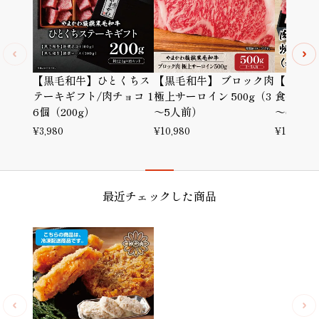
【黒毛和牛】ひとくちス
【黒毛和牛】 ブロック肉
【黒毛和
テーキギフト/肉チョコ 1
極上サーロイン 500g（3
食べ比べ4
6個（200g）
～5人前）
～6人前
¥
3,980
¥
10,980
¥
11,800
最近チェックした商品