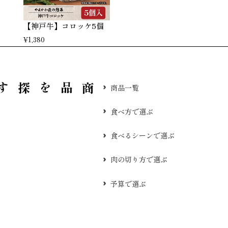
【神戸牛】コロッケ5個
¥
1,380
品を探す
商品一覧
食べ方で選ぶ
食べるシーンで選ぶ
肉の切り方で選ぶ
予算で選ぶ