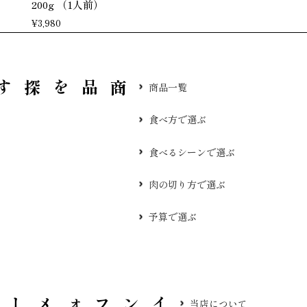
200g （1人前）
¥
3,980
品を探す
商品一覧
食べ方で選ぶ
食べるシーンで選ぶ
肉の切り方で選ぶ
予算で選ぶ
当店について