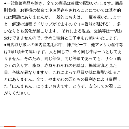
●一部惣菜商品を除き、全ての商品は冷蔵で配送いたします。商品
到着後、お客様の都合で冷凍保存をされることについては基本的
には問題はありませんが、一般的にお肉は、一度冷凍いたします
と、解凍の過程でドリップがでますので（＝旨味が逃げる）、多
少なりとも劣化が起こります。 それによる返品、交換等は一切お
受けできませんので、予めご理解とご了承をお願いいたします。
●当店取り扱いの国内産黒毛和牛、神戸ビーフ、他アメリカ産牛等
は1頭1頭全て違います。人と同じで、全く同じ牛は一つとしてあ
りません。そのため、同じ部位、同じ等級であっても、サシ（脂
身）の入り方、脂身、赤身それぞれの色味は、掲載写真と見た
目、色味が異なりますが、これによって品質や味に影響が出るこ
とはありません。全て、やまかわの匠たちの目利きにより厳撰し
た「ほんまもん」にうまいお肉です。どうぞ、安心してお召し上
がりください。
プレゼント/ギフト/誕生日祝い/内祝