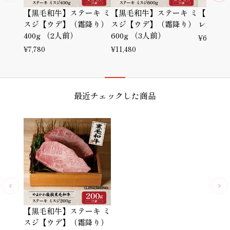
【黒毛和牛】ステーキ ミ
【黒毛和牛】ステーキ ミ
【黒毛和
スジ【ウデ】（霜降り）
スジ【ウデ】（霜降り）
レ200g
400g （2人前）
600g （3人前）
¥
6,980
¥
7,780
¥
11,480
最近チェックした商品
【黒毛和牛】ステーキ ミ
スジ【ウデ】（霜降り）