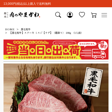
13,000円(税込)以上購入で送料無料
HOME
黒毛和牛
【黒毛和牛】ステーキ ミスジ【ウデ】（霜降り） 200g （1人前）