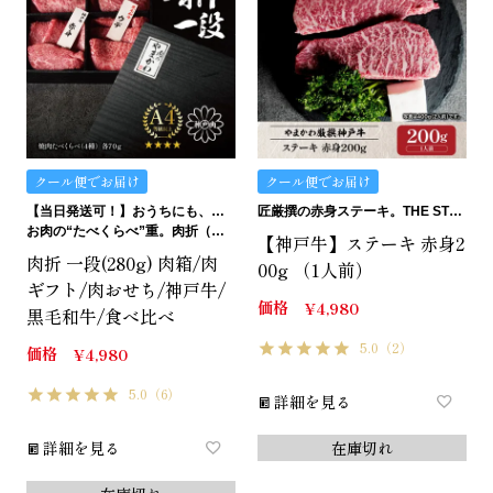
クール便でお届け
クール便でお届け
【当日発送可！】おうちにも、ギフトにも。ご褒美にも…イケます！
匠厳撰の赤身ステーキ。THE STEAK.
お肉の“たべくらべ”重。肉折（にくおり）
【神戸牛】ステーキ 赤身2
肉折 一段(280g) 肉箱/肉
00g （1人前）
ギフト/肉おせち/神戸牛/
価格
¥
4,980
黒毛和牛/食べ比べ
5.0
（2）
価格
¥
4,980
5.0
（6）
詳細を見る
詳細を見る
在庫切れ