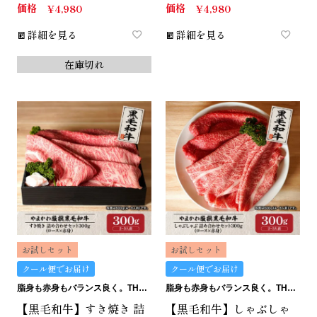
価格
価格
¥
4,980
¥
4,980
詳細を見る
詳細を見る
在庫切れ
お試しセット
お試しセット
クール便でお届け
クール便でお届け
脂身も赤身もバランス良く。THE匠のすき焼きセット。
脂身も赤身もバランス良く。THE匠のしゃぶしゃぶセット。
【黒毛和牛】すき焼き 詰
【黒毛和牛】しゃぶしゃ