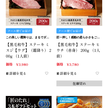
クール便でお届け
クール便でお届け
この美しい霜降りは、まるでダイヤモンド。
匠一押し！感動の柔らかさをご堪能ください。
【黒毛和牛】ステーキ ミ
【黒毛和牛】ステーキ ヒ
スジ【ウデ】（霜降り） 2
ウチ（赤身） 200g （1人
00g （1人前）
前）
価格
価格
¥
3,980
¥
3,780
詳細を見る
詳細を見る
在庫切れ