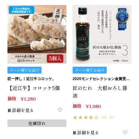
クール便でお届け
クール便でお届け
匠一押し！近江牛コロッケ。
2020モンドセレクション金賞受賞。匠のたれ。
【近江牛】コロッケ5個
匠のたれ 大根おろし醤
油
価格
¥
1,280
価格
¥
1,080
詳細を見る
4.0
（1）
在庫切れ
詳細を見る