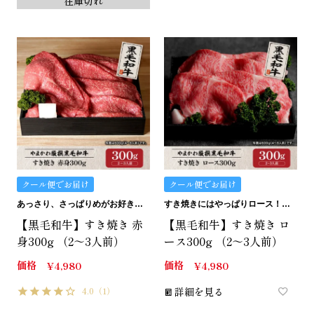
在庫切れ
クール便でお届け
クール便でお届け
あっさり、さっぱりめがお好きな方にはこの赤身。
すき焼きにはやっぱりロース！のロースです。
【黒毛和牛】すき焼き 赤
【黒毛和牛】すき焼き ロ
身300g （2～3人前）
ース300g （2～3人前）
価格
価格
¥
4,980
¥
4,980
4.0
（1）
詳細を見る