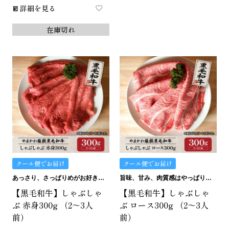
詳細を見る
在庫切れ
クール便でお届け
クール便でお届け
あっさり、さっぱりめがお好きな方にはこの赤身。
旨味、甘み、肉質感はやっぱりロース！
【黒毛和牛】しゃぶしゃ
【黒毛和牛】しゃぶしゃ
ぶ 赤身300g （2～3人
ぶ ロース300g （2～3人
前）
前）