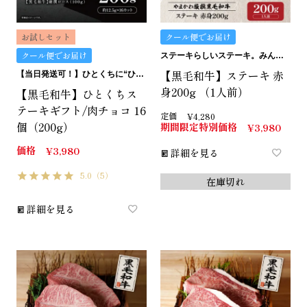
お試しセット
クール便でお届け
クール便でお届け
ステーキらしいステーキ。みんなにおすすめの赤身です。
【黒毛和牛】ステーキ 赤
【当日発送可！】ひとくちに“ひとくちの贅沢”。ひとくちステーキギフトは、どうです？
身200g （1人前）
【黒毛和牛】ひとくちス
テーキギフト/肉チョコ 16
定価
¥
4,280
個（200g）
期間限定特別価格
¥
3,980
価格
¥
3,980
詳細を見る
5.0
（5）
在庫切れ
詳細を見る