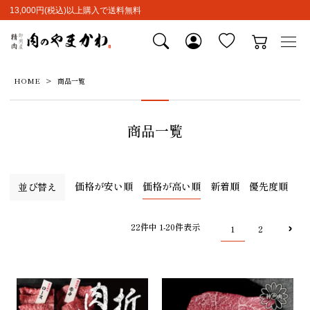
13,000円(税込)以上購入で送料無料
HOME
商品一覧
商品一覧
価格が安い順
価格が高い順
新着順
優先度順
並び替え
22
件中
1
-
20
件表示
1
2