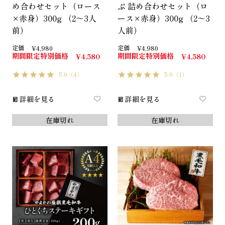
め合わせセット（ロース
ぶ 詰め合わせセット（ロ
×赤身）300g （2～3人
ース×赤身）300g （2～3
前）
人前）
定価
定価
¥
4,980
¥
4,980
期間限定特別価格
期間限定特別価格
¥
4,580
¥
4,580
5.0
（4）
5.0
（1）
詳細を見る
詳細を見る
在庫切れ
在庫切れ