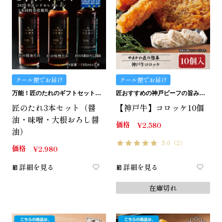
クール便でお届け
クール便でお届け
万能！匠のたれのギフトセット。化粧箱入り。
匠おすすめの神戸ビーフの旨みたっぷりコロッケです。
匠のたれ3本セット（醤
【神戸牛】コロッケ10個
油・味噌・大根おろし醤
価格
¥
2,580
油）
5.0
（2）
価格
¥
2,980
詳細を見る
詳細を見る
在庫切れ