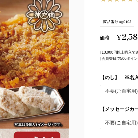
商品番号
ag0103
2,5
¥
価格
[ 13,000円以上購入で
[ 会員登録で500ポ
【のし】 ※名
【メッセージカ