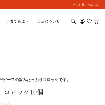
ゲスト 様こんにちは
予算で選ぶ
当店について
戸ビーフの旨みたっぷりコロッケです。
】コロッケ10個
5.0
（2）