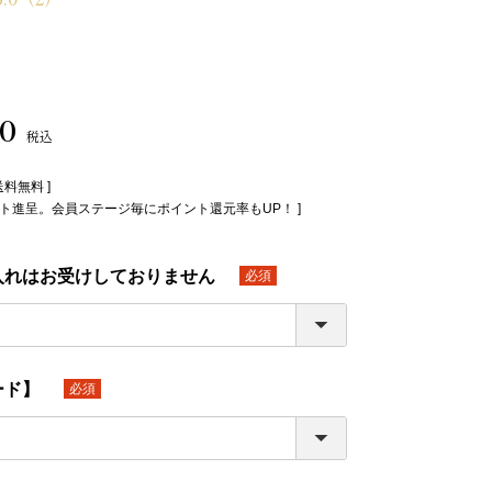
80
税込
送料無料 ]
イント進呈。会員ステージ毎にポイント還元率もUP！ ]
入れはお受けしておりません
(必
須)
ード】
(必
須)