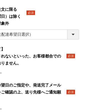
】
文に限る
日）は除く
(必
対象外
須)
て】
されないといった、お客様都合での
(必
おりません。
須)
。
希望日のご指定や、発送完了メール
をご確認の上、送り先様へご通知願
(必
須)
。