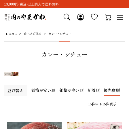
13,000円(税込)以上購入で送料無料
HOME
食べ方で選ぶ
カレー・シチュー
カレー・シチュー
価格が安い順
価格が高い順
新着順
優先度順
並び替え
15
件中
1
-
15
件表示