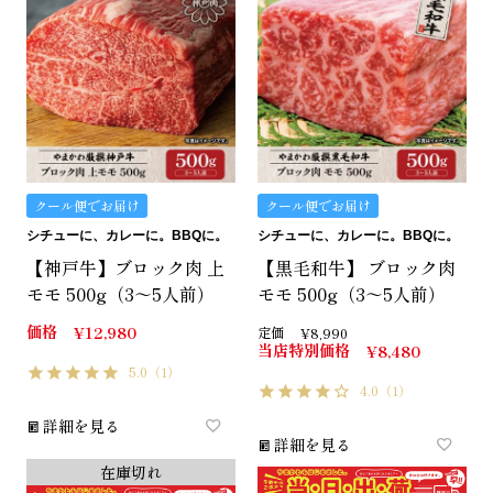
クール便でお届け
クール便でお届け
シチューに、カレーに。BBQに。
シチューに、カレーに。BBQに。
【神戸牛】ブロック肉 上
【黒毛和牛】 ブロック肉
モモ 500g（3～5人前）
モモ 500g（3～5人前）
価格
¥
12,980
定価
¥
8,990
当店特別価格
¥
8,480
5.0
（1）
4.0
（1）
詳細を見る
詳細を見る
在庫切れ