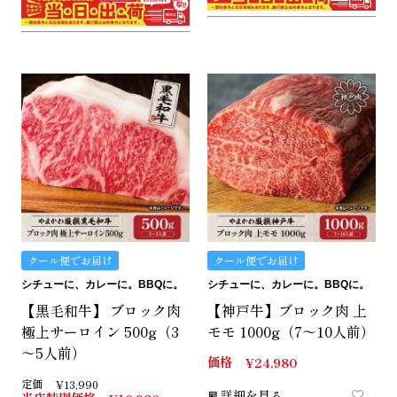
クール便でお届け
クール便でお届け
シチューに、カレーに。BBQに。
シチューに、カレーに。BBQに。
【黒毛和牛】 ブロック肉
【神戸牛】ブロック肉 上
極上サーロイン 500g（3
モモ 1000g（7～10人前）
～5人前）
価格
¥
24,980
定価
¥
13,990
詳細を見る