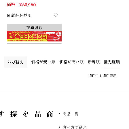
価格
¥
85,980
詳細を見る
在庫切れ
価格が安い順
価格が高い順
新着順
優先度順
並び替え
15
件中
1
-
15
件表示
品を探す
商品一覧
食べ方で選ぶ