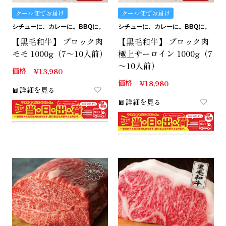
クール便でお届け
クール便でお届け
シチューに、カレーに。BBQに。
シチューに、カレーに。BBQに。
【黒毛和牛】 ブロック肉
【黒毛和牛】 ブロック肉
モモ 1000g（7～10人前）
極上サーロイン 1000g（7
～10人前）
価格
¥
13,980
価格
¥
18,980
詳細を見る
詳細を見る