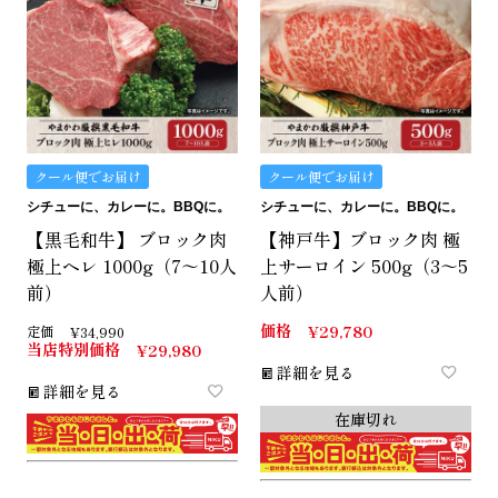
クール便でお届け
クール便でお届け
シチューに、カレーに。BBQに。
シチューに、カレーに。BBQに。
【黒毛和牛】 ブロック肉
【神戸牛】ブロック肉 極
極上ヘレ 1000g（7～10人
上サーロイン 500g（3～5
前）
人前）
価格
¥
29,780
定価
¥
34,990
当店特別価格
¥
29,980
詳細を見る
詳細を見る
在庫切れ