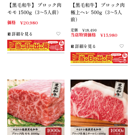
【黒毛和牛】 ブロック肉
【黒毛和牛】 ブロック肉
モモ 1500g（3～5人前）
極上ヘレ 500g（3～5人
前）
価格
¥
20,980
定価
¥
18,490
詳細を見る
当店特別価格
¥
15,980
詳細を見る