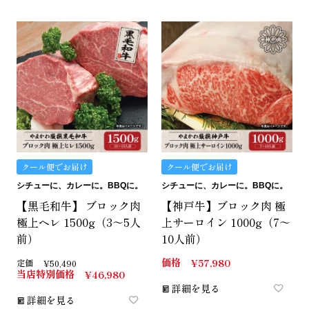
クール便でお届け
クール便でお届け
シチューに、カレーに。BBQに。
シチューに、カレーに。BBQに。
【黒毛和牛】 ブロック肉
【神戸牛】ブロック肉 極
極上ヘレ 1500g（3～5人
上サーロイン 1000g（7～
前）
10人前）
価格
¥
57,980
定価
¥
50,490
当店特別価格
¥
46,980
詳細を見る
詳細を見る