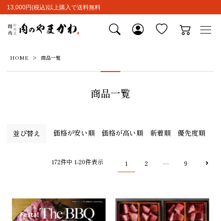
13,000円(税込)以上購入で送料無料
HOME
商品一覧
商品一覧
価格が安い順
価格が高い順
新着順
優先度順
並び替え
172
件中
1
-
20
件表示
1
2
9
…