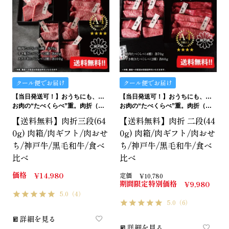
クール便でお届け
クール便でお届け
【当日発送可！】おうちにも、ギフトにも。ご褒美にも…イケます！
【当日発送可！】おうちにも、ギフトにも。ご褒美にも…イケます！
お肉の“たべくらべ”重。肉折（にくおり）
お肉の“たべくらべ”重。肉折（にくおり）
【送料無料】肉折三段(64
【送料無料】肉折 二段(44
0g) 肉箱/肉ギフト/肉おせ
0g) 肉箱/肉ギフト/肉おせ
ち/神戸牛/黒毛和牛/食べ
ち/神戸牛/黒毛和牛/食べ
比べ
比べ
価格
¥
14,980
定価
¥
10,780
期間限定特別価格
¥
9,980
5.0
（4）
5.0
（6）
詳細を見る
詳細を見る