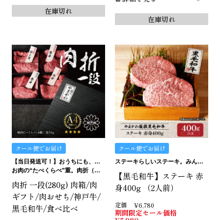
在庫切れ
在庫切れ
クール便でお届け
クール便でお届け
【当日発送可！】おうちにも、ギフトにも。ご褒美にも…イケます！
ステーキらしいステーキ。みんなにおすすめの赤身です。
お肉の“たべくらべ”重。肉折（にくおり）
【黒毛和牛】ステーキ 赤
肉折 一段(280g) 肉箱/肉
身400g （2人前）
ギフト/肉おせち/神戸牛/
定価
¥
6,780
黒毛和牛/食べ比べ
期間限定セール価格
¥
5,980