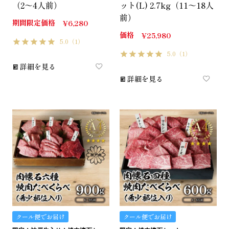
（2～4人前）
ット(L) 2.7kg（11～18人
前）
期間限定価格
¥
6,280
価格
¥
25,980
5.0
（1）
5.0
（1）
詳細を見る
詳細を見る
クール便でお届け
クール便でお届け