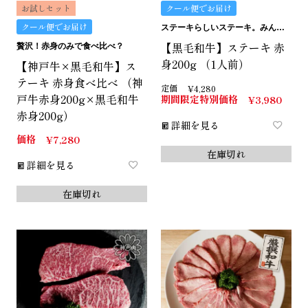
お試しセット
クール便でお届け
クール便でお届け
ステーキらしいステーキ。みんなにおすすめの赤身です。
【黒毛和牛】ステーキ 赤
贅沢！赤身のみで食べ比べ？
身200g （1人前）
【神戸牛×黒毛和牛】ス
テーキ 赤身食べ比べ （神
定価
¥
4,280
戸牛赤身200g×黒毛和牛
期間限定特別価格
¥
3,980
赤身200g）
詳細を見る
価格
¥
7,280
在庫切れ
詳細を見る
在庫切れ