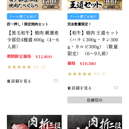
クール便でお届け
クール便でお届け
匠一押し！限定焼肉セット
完全数量限定！
【黒毛和牛】焼肉 厳選希
【和牛】焼肉 王道セット
少部位4種盛 600g（4～6
（ハラミ300g・タン300
人前）
g・カルビ300g）（数量
限定） （6～9人前）
期間限定価格
¥
12,800
価格
¥
16,580
5.0
（2）
5.0
（4）
詳細を見る
詳細を見る
在庫切れ