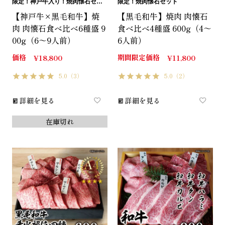
限定！神戸牛入り！焼肉懐石セット
限定！焼肉懐石セット
【神戸牛×黒毛和牛】焼
【黒毛和牛】焼肉 肉懐石
肉 肉懐石食べ比べ6種盛 9
食べ比べ4種盛 600g（4～
00g（6～9人前）
6人前）
価格
期間限定価格
¥
18,800
¥
11,800
5.0
（3）
5.0
（2）
詳細を見る
詳細を見る
在庫切れ