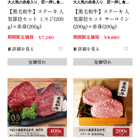
大人気の赤身入り、匠一押し食べ比べセット
大人気の赤身入り、匠一押し食べ比べセット
【黒毛和牛】ステーキ 人
【黒毛和牛】ステーキ 人
気部位セット ミスジ(200
気部位セット サーロイン
g)×赤身(200g)
(200g)×赤身(200g)
期間限定価格
期間限定価格
¥
7,280
¥
8,880
詳細を見る
詳細を見る
在庫切れ
在庫切れ