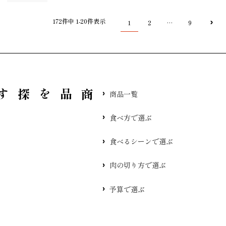
172
件中
1
-
20
件表示
1
2
9
…
品を探す
商品一覧
食べ方で選ぶ
食べるシーンで選ぶ
肉の切り方で選ぶ
予算で選ぶ