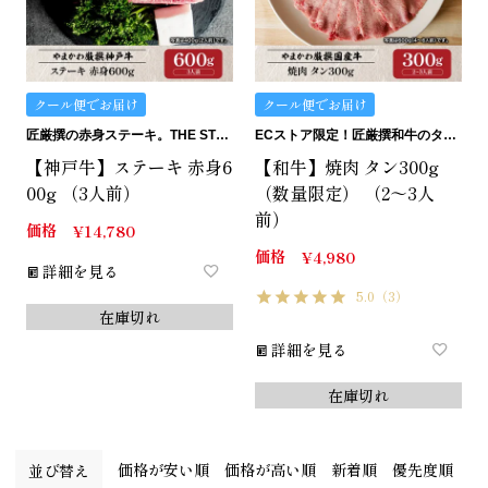
クール便でお届け
クール便でお届け
匠厳撰の赤身ステーキ。THE STEAK.
ECストア限定！匠厳撰和牛のタン。
【神戸牛】ステーキ 赤身6
【和牛】焼肉 タン300g
00g （3人前）
（数量限定） （2～3人
前）
価格
¥
14,780
価格
¥
4,980
詳細を見る
5.0
（3）
在庫切れ
詳細を見る
在庫切れ
価格が安い順
価格が高い順
新着順
優先度順
並び替え