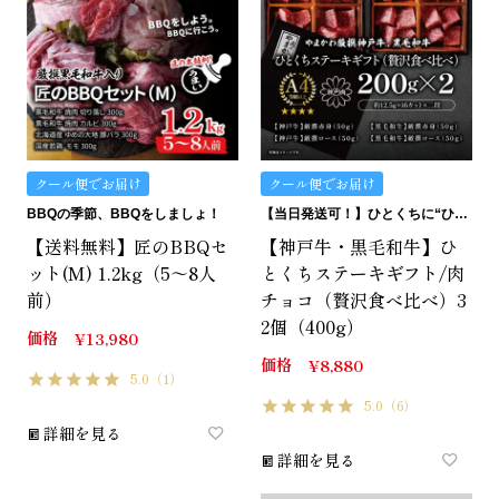
クール便でお届け
クール便でお届け
BBQの季節、BBQをしましょ！
【当日発送可！】ひとくちに“ひとくちの贅沢”。ひとくちステーキギフトは、どうです？
【送料無料】匠のBBQセ
【神戸牛・黒毛和牛】ひ
ット(M) 1.2kg（5～8人
とくちステーキギフト/肉
前）
チョコ（贅沢食べ比べ）3
2個（400g）
価格
¥
13,980
価格
¥
8,880
5.0
（1）
5.0
（6）
詳細を見る
詳細を見る