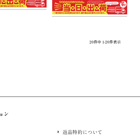
20
件中
1
-
20
件表示
ョン
返品特約について