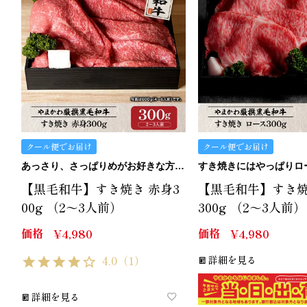
クール便でお届け
クール便でお届け
あっさり、さっぱりめがお好きな方にはこの赤身。
【黒毛和牛】すき焼き 赤身3
【黒毛和牛】すき焼
00g （2～3人前）
300g （2～3人前）
価格
価格
¥
4,980
¥
4,980
4.0
（1）
詳細を見る
詳細を見る