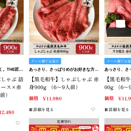
クール便でお届け
クール便でお届
脂身も赤身もバランス良く。THE匠のしゃぶしゃぶセット。
あっさり、さっぱりめがお好きな方にはこの赤身。
しゃぶ 詰
【黒毛和牛】しゃぶしゃぶ 赤
【黒毛和牛
ロース×赤
身900g （6～9人前）
00g （6
人前）
価格
価格
¥
11,980
¥
11,
詳細を見る
詳細を見る
12,480
在庫切れ