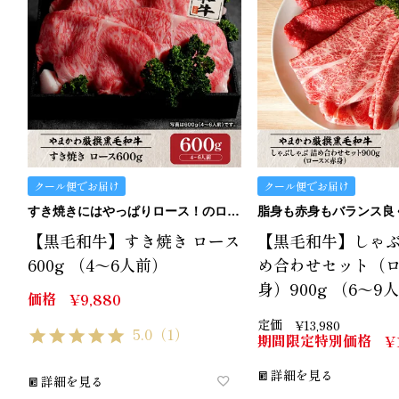
クール便でお届け
クール便でお届け
すき焼きにはやっぱりロース！のロースです。
【黒毛和牛】すき焼き ロース
【黒毛和牛】しゃぶ
600g （4～6人前）
め合わせセット（
身）900g （6～9
価格
¥
9,880
定価
¥
13,980
5.0
（1）
期間限定特別価格
¥
詳細を見る
詳細を見る