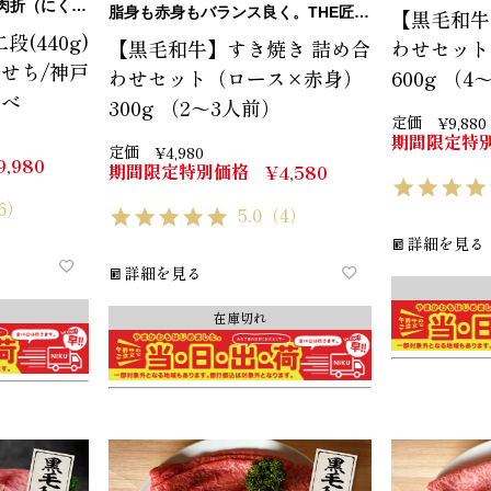
（にくおり）
脂身も赤身もバランス良く。THE匠のすき焼きセット。
【黒毛和牛
(440g)
【黒毛和牛】すき焼き 詰め合
わせセット
おせち/神戸
わせセット（ロース×赤身）
600g （
比べ
300g （2～3人前）
定価
¥
9,880
期間限定特
定価
¥
4,980
9,980
期間限定特別価格
¥
4,580
6）
5.0
（4）
詳細を見る
詳細を見る
在庫切れ