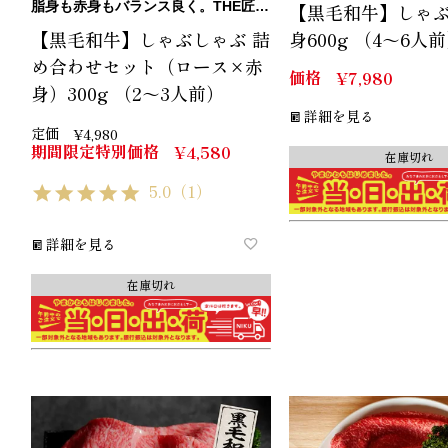
脂身も赤身もバランス良く。THE匠のしゃぶしゃぶセット。
【黒毛和牛】しゃぶ
【黒毛和牛】しゃぶしゃぶ 詰
身600g （4～6人
め合わせセット（ロース×赤
価格
¥
7,980
身）300g （2～3人前）
詳細を見る
定価
¥
4,980
期間限定特別価格
¥
4,580
在庫切れ
5.0
（1）
詳細を見る
在庫切れ