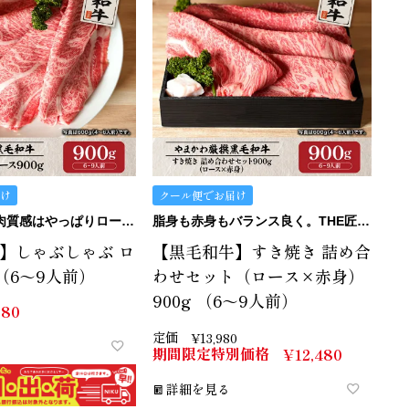
け
クール便でお届け
旨味、甘み、肉質感はやっぱりロース！
脂身も赤身もバランス良く。THE匠のすき焼きセット。
】しゃぶしゃぶ ロ
【黒毛和牛】すき焼き 詰め合
 （6～9人前）
わせセット（ロース×赤身）
900g （6～9人前）
980
定価
¥
13,980
期間限定特別価格
¥
12,480
詳細を見る