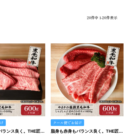
20
件中
1
-
20
件表示
け
クール便でお届け
脂身も赤身もバランス良く。THE匠のすき焼きセット。
脂身も赤身もバランス良く。THE匠のしゃぶしゃぶセット。