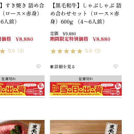
】すき焼き 詰め合
【黒毛和牛】しゃぶしゃぶ 詰
（ロース×赤身）
め合わせセット（ロース×赤
4～6人前）
身）600g （4～6人前）
定価
¥
9,880
別価格
期間限定特別価格
¥
8,880
¥
8,880
5.0
（3）
5.0
（2）
詳細を見る
在庫切れ
在庫切れ