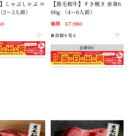
】しゃぶしゃぶ ロ
【黒毛和牛】すき焼き 赤身6
 （2～3人前）
00g （4～6人前）
価格
80
¥
7,980
詳細を見る
在庫切れ