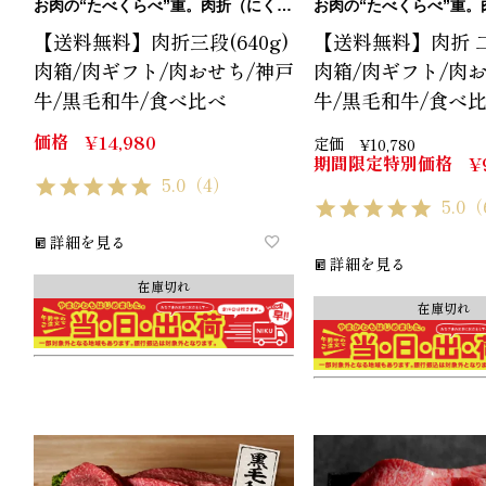
お肉の“たべくらべ”重。肉折（にくおり）
お肉の“たべくらべ”重。肉折
【送料無料】肉折三段(640g)
【送料無料】肉折 二段
肉箱/肉ギフト/肉おせち/神戸
肉箱/肉ギフト/肉
牛/黒毛和牛/食べ比べ
牛/黒毛和牛/食べ
価格
¥
14,980
定価
¥
10,780
期間限定特別価格
¥
5.0
（4）
5.0
（
詳細を見る
詳細を見る
在庫切れ
在庫切れ