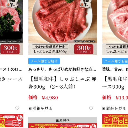
クール便でお届け
クール便でお届
すき焼きにはやっぱりロース！のロースです。
あっさり、さっぱりめがお好きな方にはこの赤身。
き ロース
【黒毛和牛】しゃぶしゃぶ 赤
【黒毛和牛
身300g （2～3人前）
ース900g
価格
価格
¥
4,980
¥
13,
詳細を見る
詳細を見る
在庫切れ