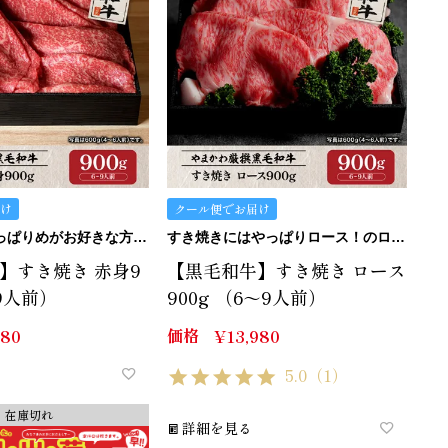
け
クール便でお届け
あっさり、さっぱりめがお好きな方にはこの赤身。
すき焼きにはやっぱりロース！のロースです。
】すき焼き 赤身9
【黒毛和牛】すき焼き ロース
～9人前）
900g （6～9人前）
価格
980
¥
13,980
5.0
（1）
在庫切れ
詳細を見る