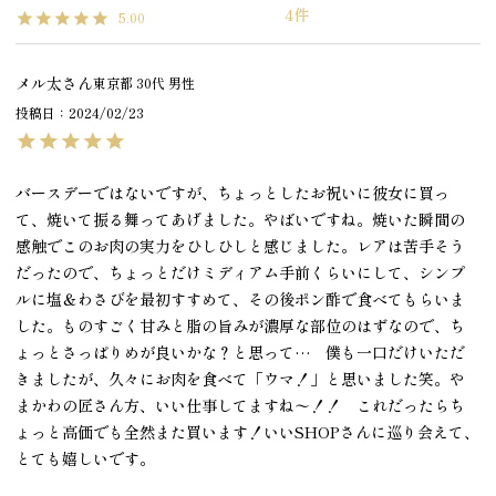
4
5.00
メル太
東京都
30代
男性
投稿日
2024/02/23
バースデーではないですが、ちょっとしたお祝いに彼女に買っ
て、焼いて振る舞ってあげました。やばいですね。焼いた瞬間の
感触でこのお肉の実力をひしひしと感じました。レアは苦手そう
だったので、ちょっとだけミディアム手前くらいにして、シンプ
ルに塩＆わさびを最初すすめて、その後ポン酢で食べてもらいま
した。ものすごく甘みと脂の旨みが濃厚な部位のはずなので、ち
ょっとさっぱりめが良いかな？と思って…　僕も一口だけいただ
きましたが、久々にお肉を食べて「ウマ！」と思いました笑。や
まかわの匠さん方、いい仕事してますね〜！！　これだったらち
ょっと高価でも全然また買います！いいSHOPさんに巡り会えて、
とても嬉しいです。