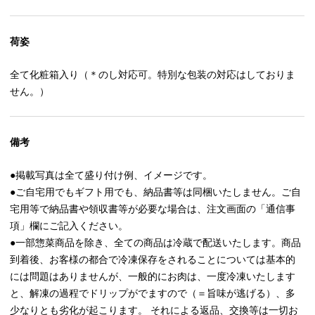
荷姿
全て化粧箱入り（＊のし対応可。特別な包装の対応はしておりま
せん。）
備考
●掲載写真は全て盛り付け例、イメージです。
●ご自宅用でもギフト用でも、納品書等は同梱いたしません。ご自
宅用等で納品書や領収書等が必要な場合は、注文画面の「通信事
項」欄にご記入ください。
●一部惣菜商品を除き、全ての商品は冷蔵で配送いたします。商品
到着後、お客様の都合で冷凍保存をされることについては基本的
には問題はありませんが、一般的にお肉は、一度冷凍いたします
と、解凍の過程でドリップがでますので（＝旨味が逃げる）、多
少なりとも劣化が起こります。 それによる返品、交換等は一切お