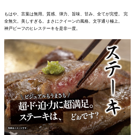
もはや、言葉は無用。質感、弾力、旨味、甘み、全てが完璧。 完
全無欠。美しすぎる。まさにクイーンの風格。文字通り極上。
神戸ビーフのヒレステーキを是非一度。