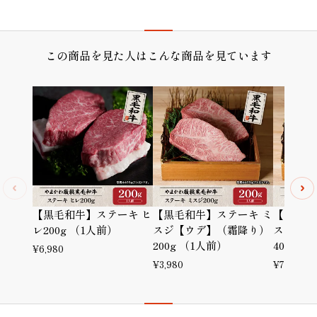
プレゼント/ギフト/誕生日祝い/内祝
この商品を見た人はこんな商品を見ています
【黒毛和牛】ステーキ ヒ
【黒毛和牛】ステーキ ミ
【黒毛和
レ200g （1人前）
スジ【ウデ】（霜降り）
スジ【ウ
200g （1人前）
400g 
¥
6,980
¥
3,980
¥
7,780