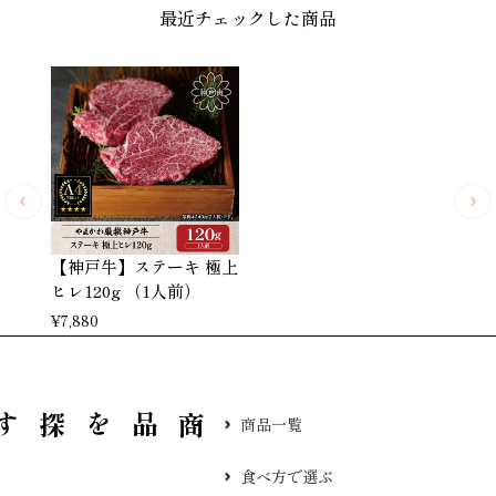
最近チェックした商品
【神戸牛】ステーキ 極上
ヒレ120g （1人前）
¥
7,880
品を探す
商品一覧
食べ方で選ぶ