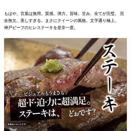
もはや、言葉は無用。質感、弾力、旨味、甘み、全てが完璧。 完
全無欠。美しすぎる。まさにクイーンの風格。文字通り極上。
神戸ビーフのヒレステーキを是非一度。