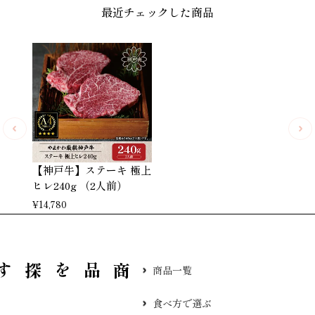
最近チェックした商品
【神戸牛】ステーキ 極上
ヒレ240g （2人前）
¥
14,780
品を探す
商品一覧
食べ方で選ぶ