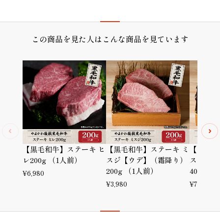
プレゼント/ギフト/誕生日祝い/内祝
この商品を見た人はこんな商品を見ています
【黒毛和牛】ステーキ ヒ
【黒毛和牛】ステーキ ミ
【黒毛和
レ200g （1人前）
スジ【ウデ】（霜降り）
スジ【ウ
200g （1人前）
400g 
¥
6,980
¥
3,980
¥
7,780