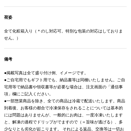
荷姿
全て化粧箱入り（＊のし対応可。特別な包装の対応はしておりま
せん。）
備考
●掲載写真は全て盛り付け例、イメージです。
●ご自宅用でもギフト用でも、納品書等は同梱いたしません。ご自
宅用等で納品書や領収書等が必要な場合は、注文画面の「通信事
項」欄にご記入ください。
●一部惣菜商品を除き、全ての商品は冷蔵で配送いたします。商品
到着後、お客様の都合で冷凍保存をされることについては基本的
には問題はありませんが、一般的にお肉は、一度冷凍いたします
と、解凍の過程でドリップがでますので（＝旨味が逃げる）、多
少なりとも劣化が起こります。 それによる返品、交換等は一切お