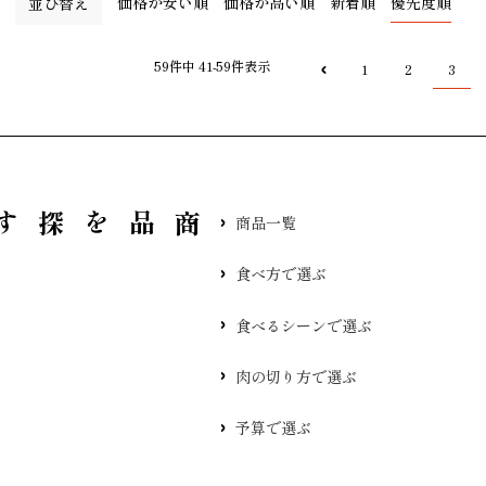
価格が安い順
価格が高い順
新着順
優先度順
並び替え
59
件中
41
-
59
件表示
1
2
3
品を探す
商品一覧
食べ方で選ぶ
食べるシーンで選ぶ
肉の切り方で選ぶ
予算で選ぶ