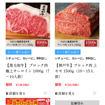
クール便でお届け
クール便でお届け
シチューに、カレーに。BBQに。
シチューに、カレーに。BBQに。
【黒毛和牛】 ブロック肉
【神戸牛】ブロック肉 上
極上サーロイン 1000g（7
モモ 1500g（10～15人
～10人前）
前）
価格
価格
¥
18,980
¥
36,980
詳細を見る
詳細を見る
在庫切れ