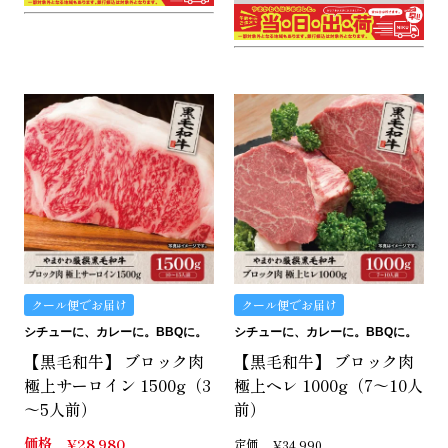
クール便でお届け
クール便でお届け
シチューに、カレーに。BBQに。
シチューに、カレーに。BBQに。
【黒毛和牛】 ブロック肉
【黒毛和牛】 ブロック肉
極上サーロイン 1500g（3
極上ヘレ 1000g（7～10人
～5人前）
前）
価格
¥
28,980
定価
¥
34,990