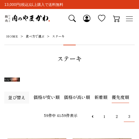
13,000円(税込)以上購入で送料無料
HOME
食べ方で選ぶ
ステーキ
ステーキ
価格が安い順
価格が高い順
新着順
優先度順
並び替え
59
件中
41
-
59
件表示
1
2
3