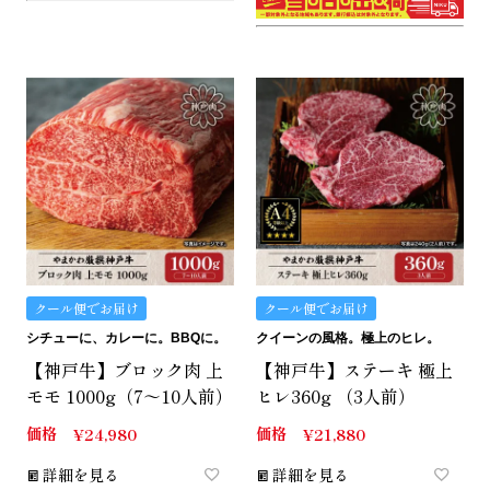
クール便でお届け
クール便でお届け
シチューに、カレーに。BBQに。
クイーンの風格。極上のヒレ。
【神戸牛】ブロック肉 上
【神戸牛】ステーキ 極上
モモ 1000g（7～10人前）
ヒレ360g （3人前）
価格
価格
¥
24,980
¥
21,880
詳細を見る
詳細を見る