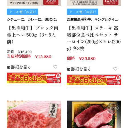
クール便でお届け
クール便でお届け
シチューに、カレーに。BBQに。
匠厳撰黒毛和牛。キングとクイーンの詰め合わせ。
【黒毛和牛】 ブロック肉
【黒毛和牛】ステーキ 高
極上ヘレ 500g（3～5人
級部位食べ比べセット サ
前）
ーロイン(200g)×ヒレ(200
g) 各3枚
定価
¥
18,490
当店特別価格
¥
15,980
価格
¥
35,980
詳細を見る
詳細を見る