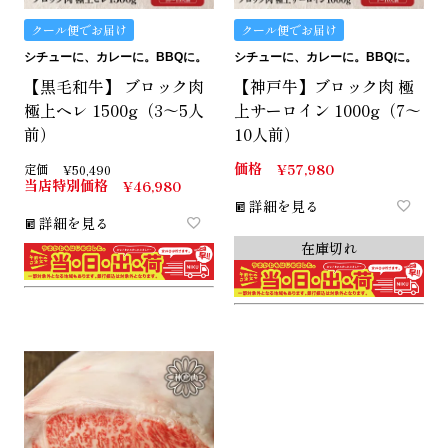
クール便でお届け
クール便でお届け
シチューに、カレーに。BBQに。
シチューに、カレーに。BBQに。
【黒毛和牛】 ブロック肉
【神戸牛】ブロック肉 極
極上ヘレ 1500g（3～5人
上サーロイン 1000g（7～
前）
10人前）
価格
¥
57,980
定価
¥
50,490
当店特別価格
¥
46,980
詳細を見る
詳細を見る
在庫切れ