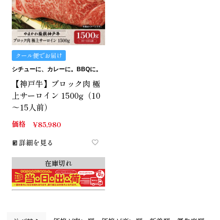
クール便でお届け
シチューに、カレーに。BBQに。
【神戸牛】ブロック肉 極
上サーロイン 1500g（10
～15人前）
価格
¥
85,980
詳細を見る
在庫切れ