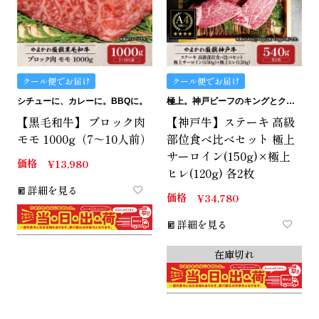
クール便でお届け
クール便でお届け
シチューに、カレーに。BBQに。
極上。神戸ビーフのキングとクイーン。
【黒毛和牛】 ブロック肉
【神戸牛】ステーキ 高級
モモ 1000g（7～10人前）
部位食べ比べセット 極上
サーロイン(150g)×極上
価格
¥
13,980
ヒレ(120g) 各2枚
詳細を見る
価格
¥
34,780
詳細を見る
在庫切れ