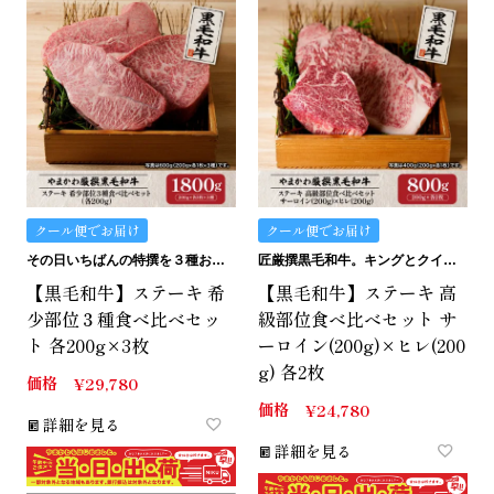
クール便でお届け
クール便でお届け
その日いちばんの特撰を３種お詰めいたします。
匠厳撰黒毛和牛。キングとクイーンの詰め合わせ。
【黒毛和牛】ステーキ 希
【黒毛和牛】ステーキ 高
少部位３種食べ比べセッ
級部位食べ比べセット サ
ト 各200g×3枚
ーロイン(200g)×ヒレ(200
g) 各2枚
価格
¥
29,780
価格
¥
24,780
詳細を見る
詳細を見る