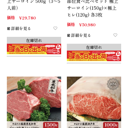
上サーロイン 500g（3～5
部位食べ比べセット 極上
人前）
サーロイン(150g)×極上
ヒレ(120g) 各3枚
価格
¥
29,780
価格
¥
50,980
詳細を見る
詳細を見る
在庫切れ
在庫切れ