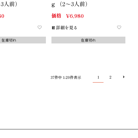
2～3人前）
g （2～3人前）
価格
80
¥
6,980
詳細を見る
在庫切れ
在庫切れ
1
2
37
件中
1
-
20
件表示