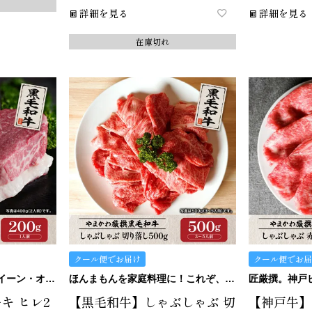
詳細を見る
詳細を見る
在庫切れ
クール便でお届け
クール便でお届
匠厳撰黒毛和牛。ザ・クイーン・オブ・ステーキ。
ほんまもんを家庭料理に！これぞ、万能！切り落しシリーズ。
キ ヒレ2
【黒毛和牛】しゃぶしゃぶ 切
【神戸牛】