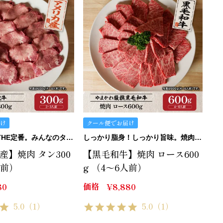
け
クール便でお届け
軽快な食感。THE定番。みんなのタン。
しっかり脂身！しっかり旨味。焼肉ロースです。
産】焼肉 タン300
【黒毛和牛】焼肉 ロース600
人前）
g （4～6人前）
価格
80
¥
8,880
5.0
（1）
5.0
（1）