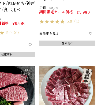
フト/肉おせち/神戸
定価
¥
6,780
牛/食べ比べ
期間限定セール価格
¥
5,980
0
5.0
（4）
別価格
¥
9,980
5.0
（6）
詳細を見る
在庫切れ
在庫切れ