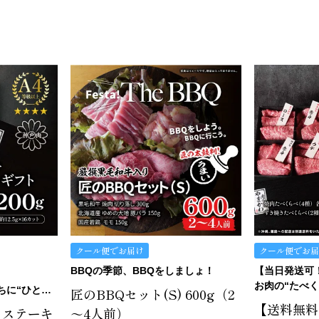
クール便でお届け
クール便でお届
BBQの季節、BBQをしましょ！
お肉の“たべくら
【当日発送可！】ひとくちに“ひとくちの贅沢”。ひとくちステーキギフトは、どうです？
匠のBBQセット(S) 600g（2
【送料無料】
ちステーキ
～4人前）