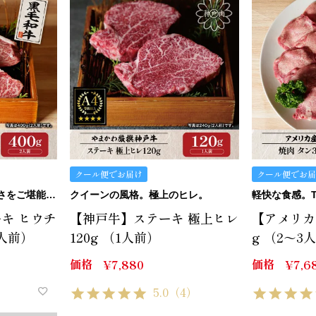
クール便でお届け
クール便でお届
匠一押し！感動の柔らかさをご堪能ください。
クイーンの風格。極上のヒレ。
キ ヒウチ
【神戸牛】ステーキ 極上ヒレ
【アメリカ
2人前）
120g （1人前）
g （2～3
価格
価格
¥
7,880
¥
7,6
5.0
（4）