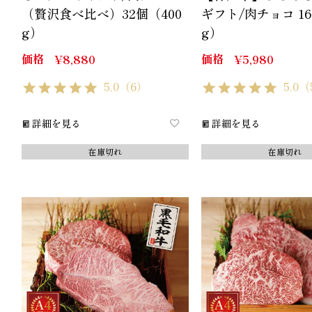
（贅沢食べ比べ）32個（400
ギフト/肉チョコ 16
g）
g）
価格
価格
¥
8,880
¥
5,980
5.0
（6）
5.0
（
詳細を見る
詳細を見る
在庫切れ
在庫切れ