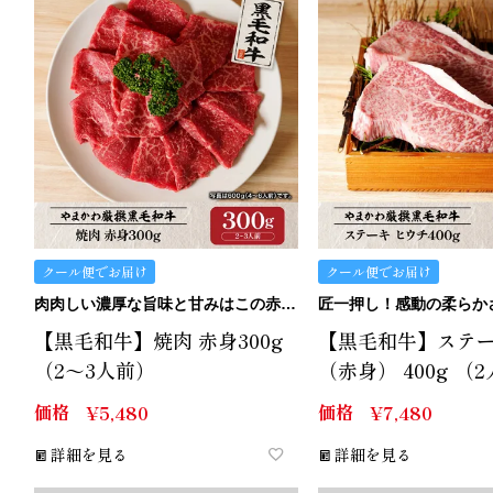
クール便でお届け
クール便でお届け
肉肉しい濃厚な旨味と甘みはこの赤身。
【黒毛和牛】焼肉 赤身300g
【黒毛和牛】ステー
（2～3人前）
（赤身） 400g （
価格
価格
¥
5,480
¥
7,480
詳細を見る
詳細を見る