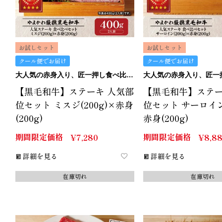
お試しセット
お試しセット
クール便でお届け
クール便でお届け
大人気の赤身入り、匠一押し食べ比べセット
【黒毛和牛】ステーキ 人気部
【黒毛和牛】ステー
位セット ミスジ(200g)×赤身
位セット サーロイン(
(200g)
赤身(200g)
期間限定価格
期間限定価格
¥
7,280
¥
8,8
詳細を見る
詳細を見る
在庫切れ
在庫切れ