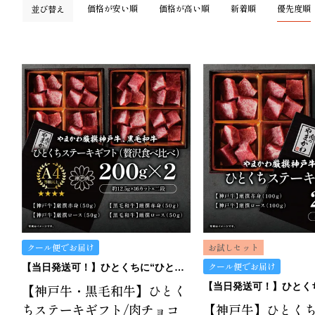
価格が安い順
価格が高い順
新着順
優先度順
並び替え
クール便でお届け
お試しセット
クール便でお届け
【当日発送可！】ひとくちに“ひとくちの贅沢”。ひとくちステーキギフトは、どうです？
【神戸牛・黒毛和牛】ひとく
ちステーキギフト/肉チョコ
【神戸牛】ひとく