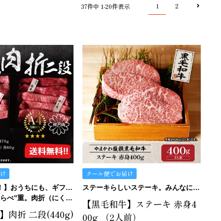
1
2
37
件中
1
-
20
件表示
け
クール便でお届け
【当日発送可！】おうちにも、ギフトにも。ご褒美にも…イケます！
ステーキらしいステーキ。みんなにおすすめの赤身です。
べ”重。肉折（にくおり）
【黒毛和牛】ステーキ 赤身4
肉折 二段(440g)
00g （2人前）