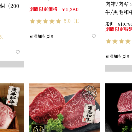
肉箱/肉ギ
個（200
期間限定価格
¥
6,280
牛/黒毛和
5.0
（1）
定価
¥
10,78
期間限定特
5）
詳細を見る
詳細を見る