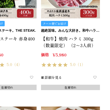
け
クール便でお届け
ーキ。THE STEAK.
超絶旨味。みんな大好き。和牛ハラミ。
ステーキ 赤身400
【和牛】焼肉 ハラミ 300g
）
（数量限定） （2～3人前）
価格
80
¥
5,980
5.0
（4）
5.0
（1）
詳細を見る
在庫切れ
在庫切れ