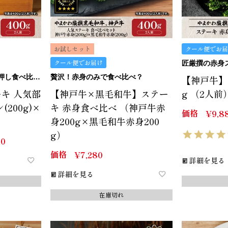
お試しセット
クール便でお届
クール便でお届け
匠厳撰の赤身ステ
大人気の赤身入り、匠一押し食べ比べセット
贅沢！赤身のみで食べ比べ？
【神戸牛】
キ 人気部
【神戸牛×黒毛和牛】ステー
g （2人前
200g)×
キ 赤身食べ比べ （神戸牛赤
価格
¥
9,8
身200g×黒毛和牛赤身200
g）
80
価格
¥
7,280
詳細を見る
詳細を見る
在庫切れ