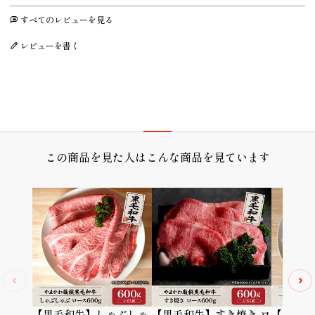
すべてのレビューを見る
レビューを書く
プレゼント/ギフト/誕生日祝い/内祝
この商品を見た人はこんな商品を見ています
【黒毛和牛】しゃぶしゃ
【黒毛和牛】すき焼き ロ
【黒毛和