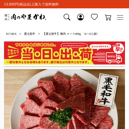
13,000円(税込)以上購入で送料無料
HOME
黒毛和牛
【黒毛和牛】焼肉 ロース600g （4～6人前）