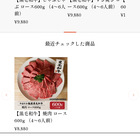
ぶ ロース600g （4～6人
ース600g （4～6人前）
600g 
前）
¥
9,880
¥
11,780
¥
9,880
最近チェックした商品
【黒毛和牛】焼肉 ロース
600g （4～6人前）
¥
8,880