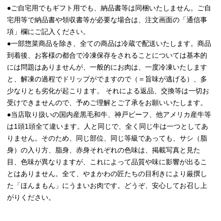
●ご自宅用でもギフト用でも、納品書等は同梱いたしません。ご自
宅用等で納品書や領収書等が必要な場合は、注文画面の「通信事
項」欄にご記入ください。
●一部惣菜商品を除き、全ての商品は冷蔵で配送いたします。商品
到着後、お客様の都合で冷凍保存をされることについては基本的
には問題はありませんが、一般的にお肉は、一度冷凍いたします
と、解凍の過程でドリップがでますので（＝旨味が逃げる）、多
少なりとも劣化が起こります。 それによる返品、交換等は一切お
受けできませんので、予めご理解とご了承をお願いいたします。
●当店取り扱いの国内産黒毛和牛、神戸ビーフ、他アメリカ産牛等
は1頭1頭全て違います。人と同じで、全く同じ牛は一つとしてあ
りません。そのため、同じ部位、同じ等級であっても、サシ（脂
身）の入り方、脂身、赤身それぞれの色味は、掲載写真と見た
目、色味が異なりますが、これによって品質や味に影響が出るこ
とはありません。全て、やまかわの匠たちの目利きにより厳撰し
た「ほんまもん」にうまいお肉です。どうぞ、安心してお召し上
がりください。