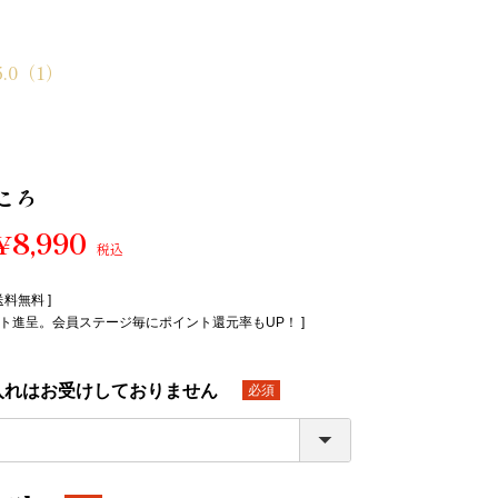
）
5.0
（1）
ころ
8,990
¥
税込
送料無料 ]
イント進呈。会員ステージ毎にポイント還元率もUP！ ]
入れはお受けしておりません
(必
須)