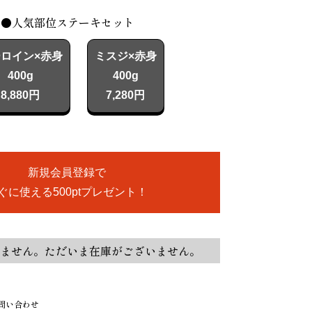
●人気部位ステーキセット
ロイン×赤身
ミスジ×赤身
400g
400g
8,880円
7,280円
新規会員登録で
ぐに使える500ptプレゼント！
ません。ただいま在庫がございません。
問い合わせ