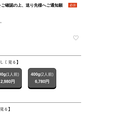
をご確認の上、送り先様へご通知願
(必
須)
。
しく見る】
00g
(1人前)
400g
(2人前)
2,980円
6,780円
見る】