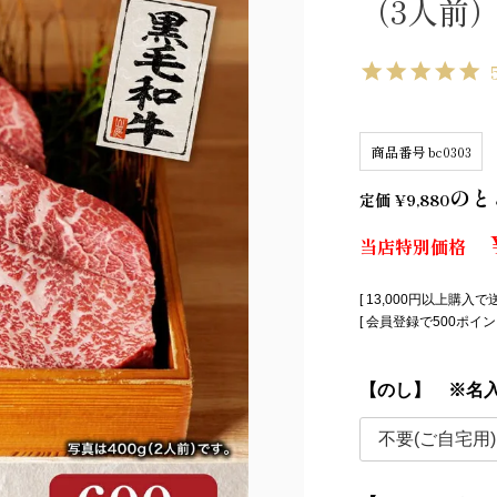
（3人前
商品番号
bc0303
のと
定価
¥
9,880
当店特別価格
[ 13,000円以上購入で
[ 会員登録で500ポ
【のし】 ※名