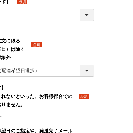
ード】
(必
須)
】
文に限る
日）は除く
(必
対象外
須)
て】
されないといった、お客様都合での
(必
おりません。
須)
。
希望日のご指定や、発送完了メール