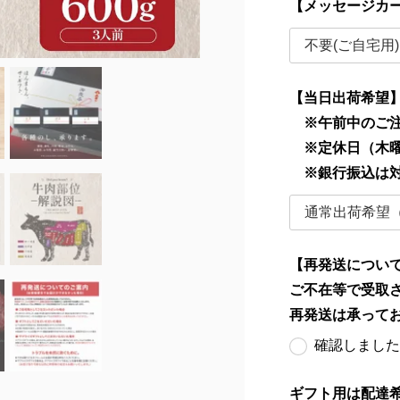
【メッセージカ
【当日出荷希望
※午前中のご注
※定休日（木曜
※銀行振込は
【再発送につい
ご不在等で受取
再発送は承って
確認しました
ギフト用は配達