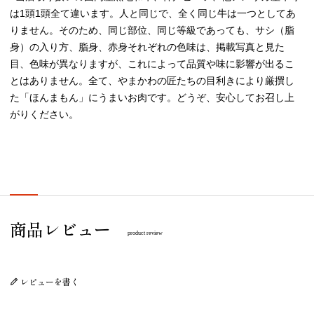
は1頭1頭全て違います。人と同じで、全く同じ牛は一つとしてあ
りません。そのため、同じ部位、同じ等級であっても、サシ（脂
身）の入り方、脂身、赤身それぞれの色味は、掲載写真と見た
目、色味が異なりますが、これによって品質や味に影響が出るこ
とはありません。全て、やまかわの匠たちの目利きにより厳撰し
た「ほんまもん」にうまいお肉です。どうぞ、安心してお召し上
がりください。
プレゼント/ギフト/誕生日祝い/内祝
商品レビュー
product review
レビューを書く