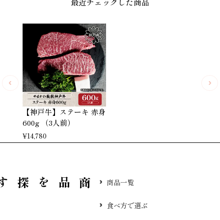
最近チェックした商品
【神戸牛】ステーキ 赤身
600g （3人前）
¥
14,780
品を探す
商品一覧
食べ方で選ぶ