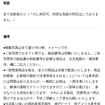
荷姿
全て化粧箱入り（＊のし対応可。特別な包装の対応はしておりま
せん。）
備考
●掲載写真は全て盛り付け例、イメージです。
●ご自宅用でもギフト用でも、納品書等は同梱いたしません。ご自
宅用等で納品書や領収書等が必要な場合は、注文画面の「通信事
項」欄にご記入ください。
●一部惣菜商品を除き、全ての商品は冷蔵で配送いたします。商品
到着後、お客様の都合で冷凍保存をされることについては基本的
には問題はありませんが、一般的にお肉は、一度冷凍いたします
と、解凍の過程でドリップがでますので（＝旨味が逃げる）、多
少なりとも劣化が起こります。 それによる返品、交換等は一切お
受けできませんので、予めご理解とご了承をお願いいたします。
●当店取り扱いの国内産黒毛和牛、神戸ビーフ、他アメリカ産牛等