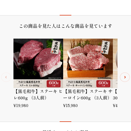
この商品を見た人はこんな商品を見ています
【黒毛和牛】ステーキ ヒ
【黒毛和牛】ステーキ サ
【黒毛和
レ600g （3人前）
ーロイン600g （3人前）
300g 
¥
19,980
¥
15,980
¥
4,480