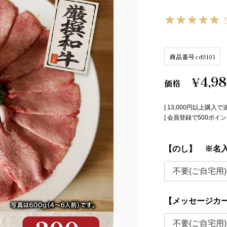
商品番号
cd0101
4,9
¥
価格
[ 13,000円以上購入で
[ 会員登録で500ポ
【のし】 ※名
【メッセージカ