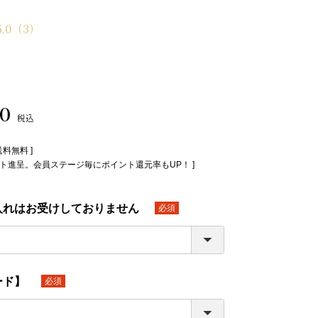
5.0
（3）
80
税込
送料無料 ]
イント進呈。会員ステージ毎にポイント還元率もUP！ ]
入れはお受けしておりません
(必
須)
ード】
(必
須)