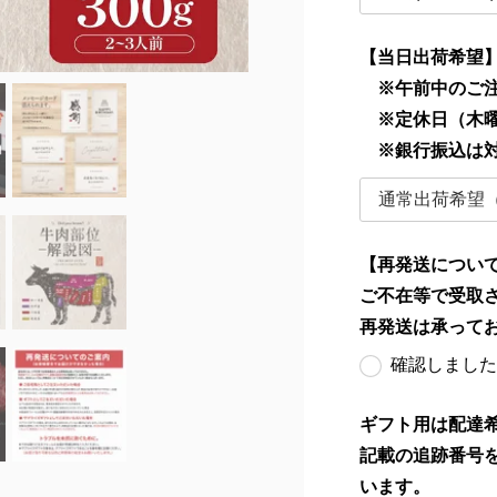
【当日出荷希望
※午前中のご注
※定休日（木曜
※銀行振込は
【再発送につい
ご不在等で受取
再発送は承って
確認しました
ギフト用は配達
記載の追跡番号
います。