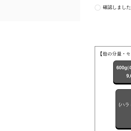
確認しました
【他の分量・セ
600g
(
9
(ハラ