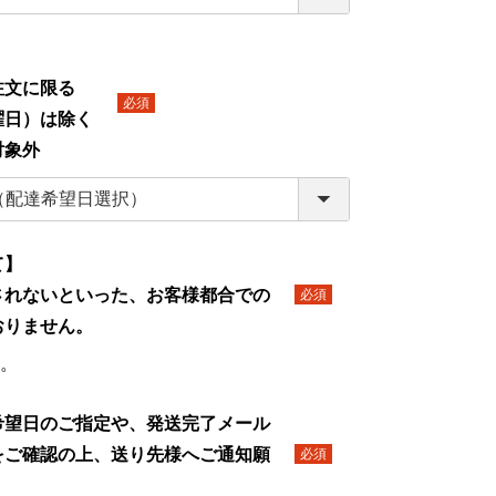
】
文に限る
日）は除く
(必
対象外
須)
て】
されないといった、お客様都合での
(必
おりません。
須)
。
希望日のご指定や、発送完了メール
をご確認の上、送り先様へご通知願
(必