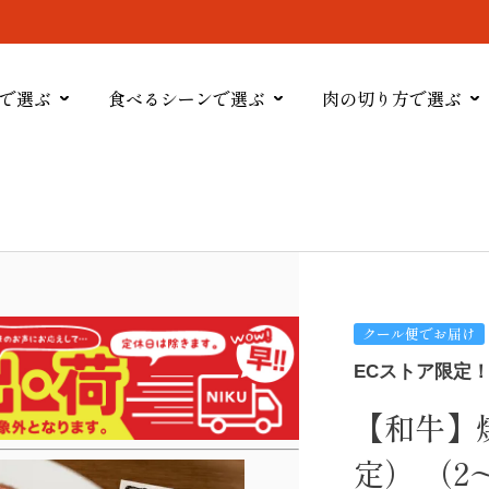
で選ぶ
食べるシーンで選ぶ
肉の切り方で選ぶ
クール便でお届け
ECストア限定
【和牛】焼
定） （2