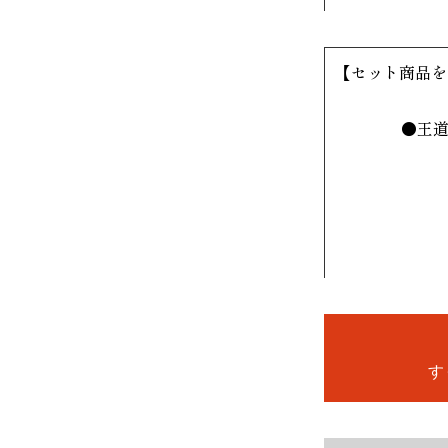
【セット商品を
●王
す