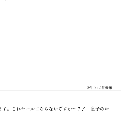
2
件中
1
-
2
件表示
ます。これセールにならないですか〜？！　息子のお