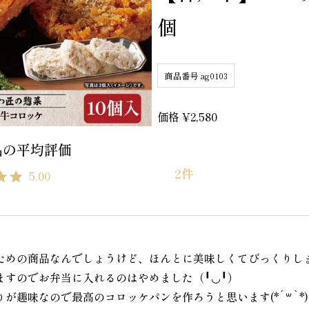
個
商品番号
ag0103
価格
¥
2,580
2
5.00
ための商品なんでしょうけど、ほんとに美味しくてびっくりし
ますのでお弁当に入れるのはやめました（╹◡╹）　

が趣味なので最高のコロッケパンを作ろうと思います(*´꒳`*)