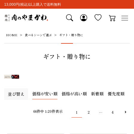
13,000円(税込)以上購入で送料無料
HOME
食べるシーンで選ぶ
ギフト・贈り物に
ギフト・贈り物に
価格が安い順
価格が高い順
新着順
優先度順
並び替え
66
件中
1
-
20
件表示
1
2
4
…