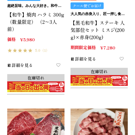
クール便でお届け
超絶旨味。みんな大好き。和牛ハラミ。
【和牛】焼肉 ハラミ 300g
大人気の赤身入り、匠一押し食べ比べセット
（数量限定） （2～3人
【黒毛和牛】ステーキ 人
前）
気部位セット ミスジ(200
g)×赤身(200g)
価格
¥
5,980
期間限定価格
¥
7,280
5.0
（1）
詳細を見る
詳細を見る
在庫切れ
在庫切れ