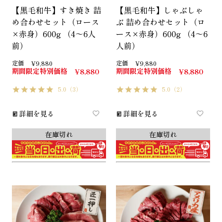
【黒毛和牛】すき焼き 詰
【黒毛和牛】しゃぶしゃ
め合わせセット（ロース
ぶ 詰め合わせセット（ロ
×赤身）600g （4～6人
ース×赤身）600g （4～6
前）
人前）
定価
定価
¥
9,880
¥
9,880
期間限定特別価格
期間限定特別価格
¥
8,880
¥
8,880
5.0
（3）
5.0
（2）
詳細を見る
詳細を見る
在庫切れ
在庫切れ