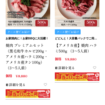
クール便でお届け
クール便でお届け
お家焼肉に！お家BBQに大活躍！
どどんと！大容量パックでご用意しました。
焼肉 プレミアムセット
【アメリカ産】焼肉 ハラ
（黒毛和牛カルビ200g・
ミ500g （3～5人前）
アメリカ産ハラミ200g・
価格
¥
8,880
アメリカ産タン100g）
（3～5人前）
詳細を見る
価格
¥
8,880
詳細を見る