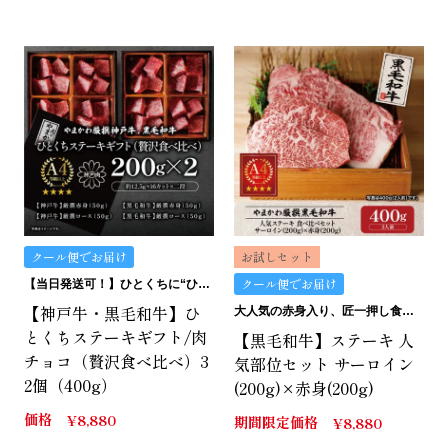
クール便でお届け
お試しセット
クール便でお届け
【当日発送可！】ひとくちに“ひとくちの贅沢”。ひとくちステーキギフトは、どうです？
【神戸牛・黒毛和牛】ひ
大人気の赤身入り、匠一押し食べ比べセット
とくちステーキギフト/肉
【黒毛和牛】ステーキ 人
チョコ（贅沢食べ比べ）3
気部位セット サーロイン
2個（400g）
(200g)×赤身(200g)
価格
¥
8,880
期間限定価格
¥
8,880