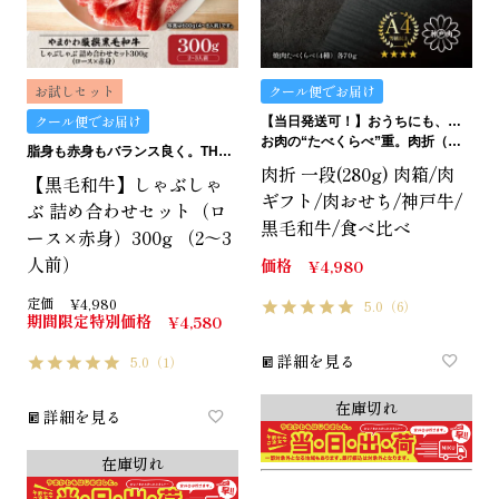
お試しセット
クール便でお届け
クール便でお届け
【当日発送可！】おうちにも、ギフトにも。ご褒美にも…イケます！
お肉の“たべくらべ”重。肉折（にくおり）
脂身も赤身もバランス良く。THE匠のしゃぶしゃぶセット。
肉折 一段(280g) 肉箱/肉
【黒毛和牛】しゃぶしゃ
ギフト/肉おせち/神戸牛/
ぶ 詰め合わせセット（ロ
黒毛和牛/食べ比べ
ース×赤身）300g （2～3
人前）
価格
¥
4,980
定価
¥
4,980
5.0
（6）
期間限定特別価格
¥
4,580
詳細を見る
5.0
（1）
在庫切れ
詳細を見る
在庫切れ