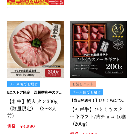
クール便でお届け
お試しセット
クール便でお届け
ECストア限定！匠厳撰和牛のタン。
【和牛】焼肉 タン300g
【当日発送可！】ひとくちに“ひとくちの贅沢”。ひとくちステーキギフトは、どうです？
（数量限定） （2～3人
【神戸牛】ひとくちステ
前）
ーキギフト/肉チョコ 16個
（200g）
価格
¥
4,980
価格
¥
5,980