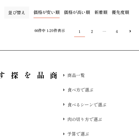
価格が安い順
価格が高い順
新着順
優先度順
並び替え
66
件中
1
-
20
件表示
1
2
4
…
品を探す
商品一覧
食べ方で選ぶ
食べるシーンで選ぶ
肉の切り方で選ぶ
予算で選ぶ