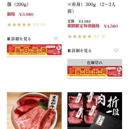
個（200g）
×赤身）300g （2～3人
前）
価格
¥
3,980
定価
¥
4,980
5.0
（5）
期間限定特別価格
¥
4,580
5.0
（4）
詳細を見る
詳細を見る
在庫切れ