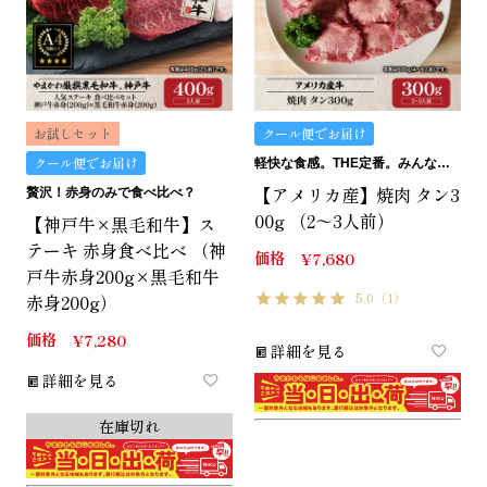
お試しセット
クール便でお届け
クール便でお届け
軽快な食感。THE定番。みんなのタン。
【アメリカ産】焼肉 タン3
贅沢！赤身のみで食べ比べ？
00g （2～3人前）
【神戸牛×黒毛和牛】ス
テーキ 赤身食べ比べ （神
価格
¥
7,680
戸牛赤身200g×黒毛和牛
5.0
（1）
赤身200g）
価格
¥
7,280
詳細を見る
詳細を見る
在庫切れ