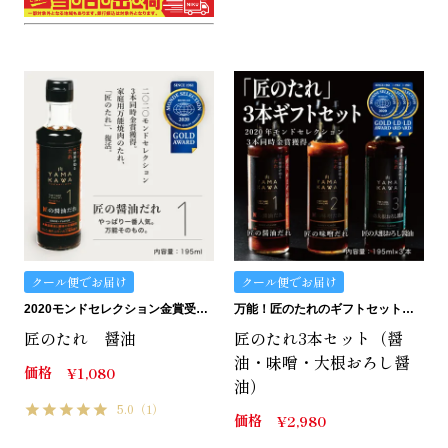
クール便でお届け
クール便でお届け
2020モンドセレクション金賞受賞。匠のたれ。
万能！匠のたれのギフトセット。化粧箱入り。
匠のたれ 醤油
匠のたれ3本セット（醤
油・味噌・大根おろし醤
価格
¥
1,080
油）
5.0
（1）
価格
¥
2,980