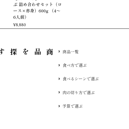
ぶ 詰め合わせセット（ロ
ース×赤身）600g （4～
6人前）
¥
8,880
品を探す
商品一覧
食べ方で選ぶ
食べるシーンで選ぶ
肉の切り方で選ぶ
予算で選ぶ