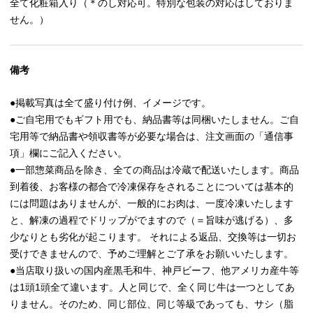
全て化粧箱入り（＊のし対応可。特別な包装の対応はしておりま
せん。）
備考
●掲載写真は全て盛り付け例、イメージです。
●ご自宅用でもギフト用でも、納品書等は同梱いたしません。ご自
宅用等で納品書や領収書等が必要な場合は、注文画面の「通信事
項」欄にご記入ください。
●一部惣菜商品を除き、全ての商品は冷蔵で配送いたします。商品
到着後、お客様の都合で冷凍保存をされることについては基本的
には問題はありませんが、一般的にお肉は、一度冷凍いたします
と、解凍の過程でドリップがでますので（＝旨味が逃げる）、多
少なりとも劣化が起こります。 それによる返品、交換等は一切お
受けできませんので、予めご理解とご了承をお願いいたします。
●当店取り扱いの国内産黒毛和牛、神戸ビーフ、他アメリカ産牛等
は1頭1頭全て違います。人と同じで、全く同じ牛は一つとしてあ
りません。そのため、同じ部位、同じ等級であっても、サシ（脂