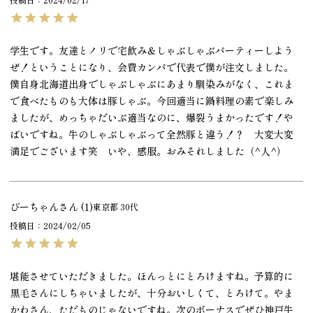
学生です。友達とノリで宅飲み＆しゃぶしゃぶパーティーしよう
ぜ！ということになり、会費カンパで代表で僕が注文しました。
僕自身北海道出身でしゃぶしゃぶにあまり馴染みがなく、これま
で食べたものも大体は豚しゃぶ。今回適当に鍋料理の素で楽しみ
ましたが、めっちゃだいぶ適当なのに、爆裂うまかったです！や
ばいですね。牛のしゃぶしゃぶって全然豚と違う！？　大変大変
満足でございます笑　いや、感服。おみそれしました（^人^）
ぴーちゃん
1
東京都
30代
投稿日
2024/02/05
堪能させていただきました。ほんっとにとろけますね。予算的に
黒毛さんにしちゃいましたが、十分おいしくて、とろけて。やま
かわさん、ただものじゃないですね。次のボーナスでぜひ神戸牛