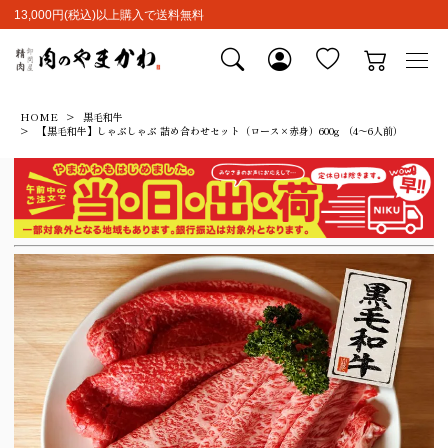
13,000円(税込)以上購入で送料無料
HOME
黒毛和牛
【黒毛和牛】しゃぶしゃぶ 詰め合わせセット（ロース×赤身）600g （4～6人前）