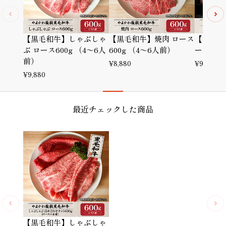
【黒毛和牛】しゃぶしゃ
【黒毛和牛】焼肉 ロース
【黒毛和
ぶ ロース600g （4～6人
600g （4～6人前）
ース600
前）
¥
8,880
¥
9,880
¥
9,880
最近チェックした商品
【黒毛和牛】しゃぶしゃ