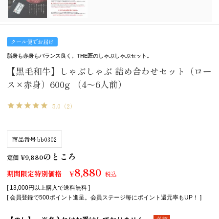
クール便でお届け
脂身も赤身もバランス良く。THE匠のしゃぶしゃぶセット。
【黒毛和牛】しゃぶしゃぶ 詰め合わせセット（ロー
ス×赤身）600g （4～6人前）
5.0
（2）
商品番号
bb0302
のところ
定価
¥
9,880
8,880
期間限定特別価格
¥
税込
[ 13,000円以上購入で送料無料 ]
[ 会員登録で500ポイント進呈。会員ステージ毎にポイント還元率もUP！ ]