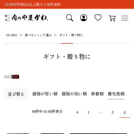
13,000円(税込)以上購入で送料無料
HOME
食べるシーンで選ぶ
ギフト・贈り物に
ギフト・贈り物に
価格が安い順
価格が高い順
新着順
優先度順
並び替え
66
件中
61
-
66
件表示
1
3
4
…