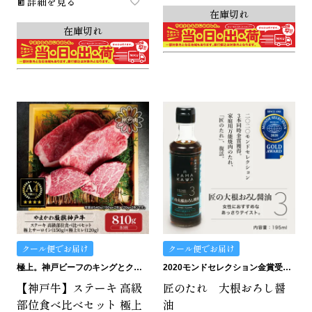
詳細を見る
在庫切れ
在庫切れ
クール便でお届け
クール便でお届け
極上。神戸ビーフのキングとクイーン。
2020モンドセレクション金賞受賞。匠のたれ。
【神戸牛】ステーキ 高級
匠のたれ 大根おろし醤
部位食べ比べセット 極上
油