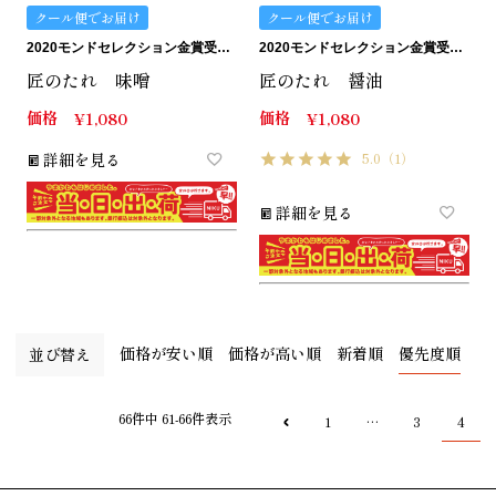
クール便でお届け
クール便でお届け
2020モンドセレクション金賞受賞。匠のたれ。
2020モンドセレクション金賞受賞。匠のたれ。
匠のたれ 味噌
匠のたれ 醤油
価格
価格
¥
1,080
¥
1,080
詳細を見る
5.0
（1）
詳細を見る
価格が安い順
価格が高い順
新着順
優先度順
並び替え
66
件中
61
-
66
件表示
1
3
4
…