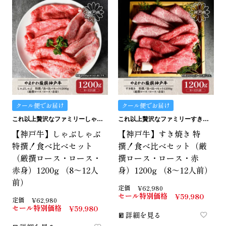
クール便でお届け
クール便でお届け
これ以上贅沢なファミリーしゃぶしゃぶはありません。
これ以上贅沢なファミリーすき焼きはありません。
【神戸牛】しゃぶしゃぶ
【神戸牛】すき焼き 特
特撰！食べ比べセット
撰！食べ比べセット（厳
（厳撰ロース・ロース・
撰ロース・ロース・赤
赤身）1200g （8～12人
身）1200g （8～12人前）
前）
定価
¥
62,980
セール特別価格
¥
59,980
定価
¥
62,980
セール特別価格
¥
59,980
詳細を見る