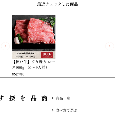
最近チェックした商品
【神戸牛】すき焼き ロー
ス900g （6～9人前）
¥
52,780
品を探す
商品一覧
食べ方で選ぶ