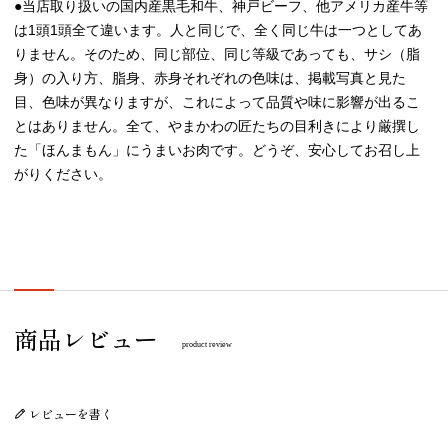
●当店取り扱いの国内産黒毛和牛、神戸ビーフ、他アメリカ産牛等
は1頭1頭全て違います。人と同じで、全く同じ牛は一つとしてあ
りません。そのため、同じ部位、同じ等級であっても、サシ（脂
身）の入り方、脂身、赤身それぞれの色味は、掲載写真と見た
目、色味が異なりますが、これによって品質や味に影響が出るこ
とはありません。全て、やまかわの匠たちの目利きにより厳撰し
た「ほんまもん」にうまいお肉です。どうぞ、安心してお召し上
がりください。
プレゼント/ギフト/誕生日祝い/内祝
商品レビュー
product review
レビューを書く