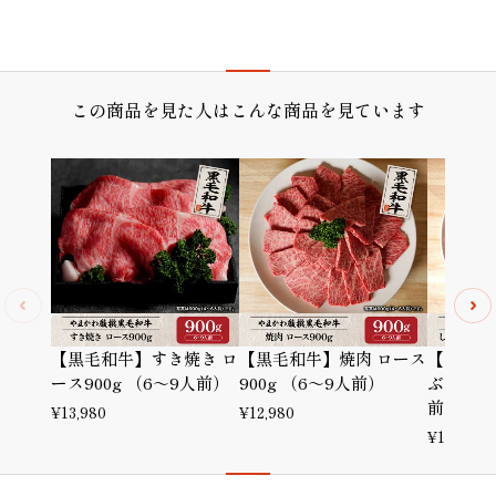
この商品を見た人はこんな商品を見ています
【黒毛和牛】すき焼き ロ
【黒毛和牛】焼肉 ロース
【黒毛和
ース900g （6～9人前）
900g （6～9人前）
ぶ ロース
前）
¥
13,980
¥
12,980
¥
13,980