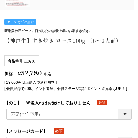
クール便でお届け
匠厳撰神戸ビーフ。目指したのは最上級のお家すき焼き。
【神戸牛】すき焼き ロース900g （6～9人前）
商品番号
aa0203
52,780
価格
¥
税込
[ 13,000円以上購入で送料無料 ]
[ 会員登録で500ポイント進呈。会員ステージ毎にポイント還元率もUP！ ]
【のし】 ※名入れはお受けしておりません
(必須)
【メッセージカード】
(必須)