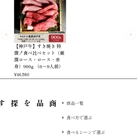
【神戸牛】すき焼き 特
撰！食べ比べセット（厳
撰ロース・ロース・赤
身）900g （6～9人前）
¥
46,580
品を探す
商品一覧
食べ方で選ぶ
食べるシーンで選ぶ