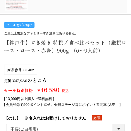
クール便でお届け
これ以上贅沢なファミリーすき焼きはありません。
【神戸牛】すき焼き 特撰！食べ比べセット（厳撰ロ
ース・ロース・赤身）900g （6～9人前）
商品番号
aa0402
のところ
定価
¥
47,980
46,580
セール特別価格
¥
税込
[ 13,000円以上購入で送料無料 ]
[ 会員登録で500ポイント進呈。会員ステージ毎にポイント還元率もUP！ ]
【のし】 ※名入れはお受けしておりません
(必須)