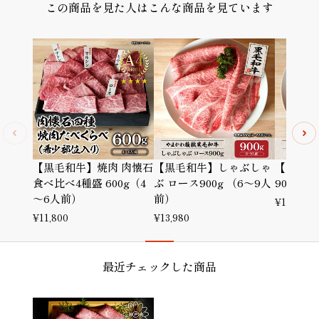
この商品を見た人はこんな商品を見ています
【黒毛和牛】焼肉 肉懐石
【黒毛和牛】しゃぶしゃ
【黒毛和
食べ比べ4種盛 600g（4
ぶ ロース900g （6～9人
900g 
～6人前）
前）
¥
12,980
¥
11,800
¥
13,980
最近チェックした商品