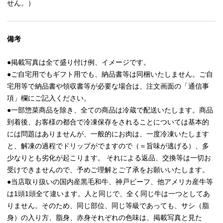
せん。）
備考
●掲載写真は全て盛り付け例、イメージです。
●ご自宅用でもギフト用でも、納品書等は同梱いたしません。ご自
宅用等で納品書や領収書等が必要な場合は、注文画面の「通信事
項」欄にご記入ください。
●一部惣菜商品を除き、全ての商品は冷蔵で配送いたします。商品
到着後、お客様の都合で冷凍保存をされることについては基本的
には問題はありませんが、一般的にお肉は、一度冷凍いたします
と、解凍の過程でドリップがでますので（＝旨味が逃げる）、多
少なりとも劣化が起こります。 それによる返品、交換等は一切お
受けできませんので、予めご理解とご了承をお願いいたします。
●当店取り扱いの国内産黒毛和牛、神戸ビーフ、他アメリカ産牛等
は1頭1頭全て違います。人と同じで、全く同じ牛は一つとしてあ
りません。そのため、同じ部位、同じ等級であっても、サシ（脂
身）の入り方、脂身、赤身それぞれの色味は、掲載写真と見た