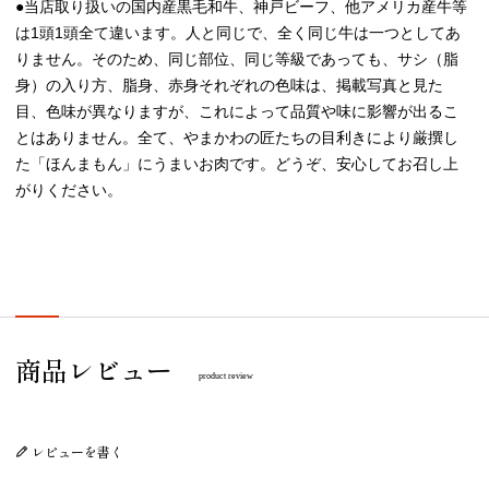
●当店取り扱いの国内産黒毛和牛、神戸ビーフ、他アメリカ産牛等
は1頭1頭全て違います。人と同じで、全く同じ牛は一つとしてあ
りません。そのため、同じ部位、同じ等級であっても、サシ（脂
身）の入り方、脂身、赤身それぞれの色味は、掲載写真と見た
目、色味が異なりますが、これによって品質や味に影響が出るこ
とはありません。全て、やまかわの匠たちの目利きにより厳撰し
た「ほんまもん」にうまいお肉です。どうぞ、安心してお召し上
がりください。
プレゼント/ギフト/誕生日祝い/内祝
商品レビュー
product review
レビューを書く