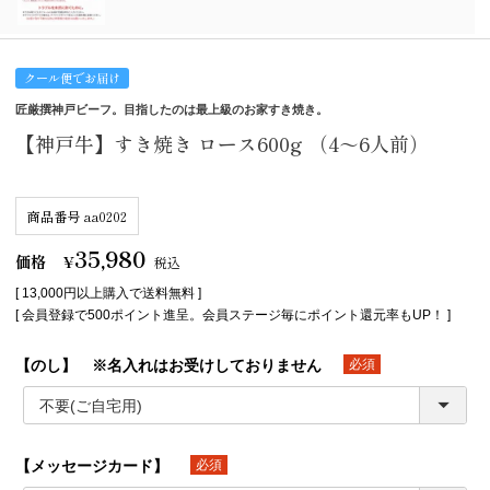
クール便でお届け
匠厳撰神戸ビーフ。目指したのは最上級のお家すき焼き。
【神戸牛】すき焼き ロース600g （4～6人前）
商品番号
aa0202
35,980
価格
¥
税込
[ 13,000円以上購入で送料無料 ]
[ 会員登録で500ポイント進呈。会員ステージ毎にポイント還元率もUP！ ]
【のし】 ※名入れはお受けしておりません
(必須)
【メッセージカード】
(必須)