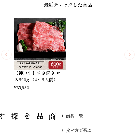
最近チェックした商品
【神戸牛】すき焼き ロー
ス600g （4～6人前）
¥
35,980
品を探す
商品一覧
食べ方で選ぶ