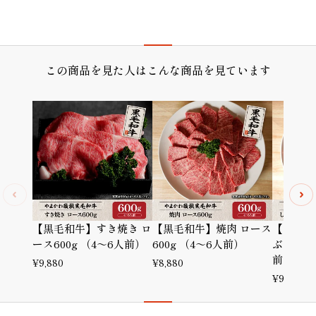
この商品を見た人はこんな商品を見ています
【黒毛和牛】すき焼き ロ
【黒毛和牛】焼肉 ロース
【黒毛和
ース600g （4～6人前）
600g （4～6人前）
ぶ ロース
前）
¥
9,880
¥
8,880
¥
9,880