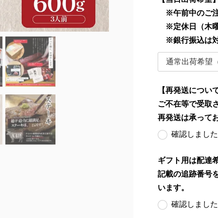
※午前中のご注
※定休日（木曜
※銀行振込は
【再発送につい
ご不在等で受取
再発送は承って
確認しました
ギフト用は配達
記載の追跡番号
います。
確認しました