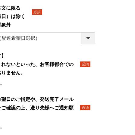
文に限る
日）は除く
(必
対象外
須)
て】
されないといった、お客様都合での
(必
おりません。
須)
。
希望日のご指定や、発送完了メール
をご確認の上、送り先様へご通知願
(必
須)
。