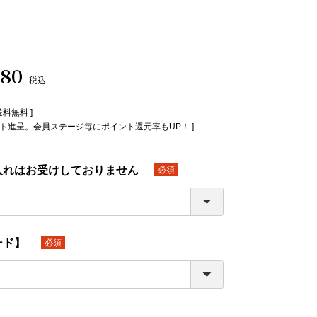
780
税込
送料無料 ]
イント進呈。会員ステージ毎にポイント還元率もUP！ ]
入れはお受けしておりません
(必
須)
ード】
(必
須)
】