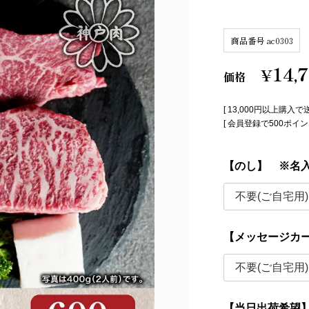
商品番号
ac0303
14,
¥
価格
[ 13,000円以上購入で
[ 会員登録で500ポ
【のし】 ※名
【メッセージカ
【当日出荷希望