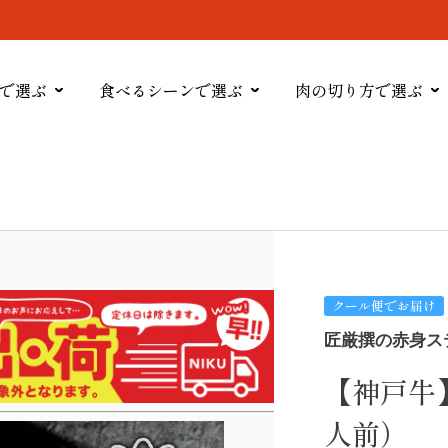
で選ぶ
食べるシーンで選ぶ
肉の切り方で選ぶ
クール便でお届け
匠厳撰の赤身ステー
【神戸牛】
人前）