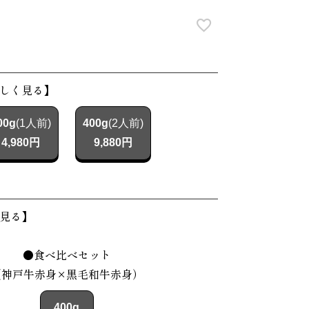
しく見る】
00g
(1人前)
400g
(2人前)
4,980円
9,880円
見る】
●食べ比べセット
（神戸牛赤身×黒毛和牛赤身）
400g