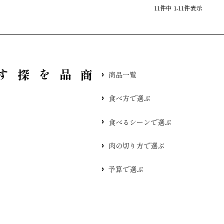
11
件中
1
-
11
件表示
品を探す
商品一覧
食べ方で選ぶ
食べるシーンで選ぶ
肉の切り方で選ぶ
予算で選ぶ