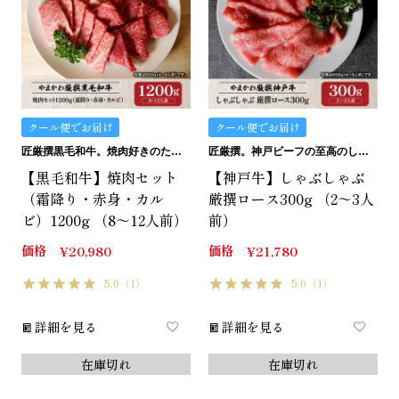
クール便でお届け
クール便でお届け
匠厳撰黒毛和牛。焼肉好きのためのTHE焼肉セット。
匠厳撰。神戸ビーフの至高のしゃぶしゃぶ用ロースです。
【黒毛和牛】焼肉セット
【神戸牛】しゃぶしゃぶ
（霜降り・赤身・カル
厳撰ロース300g （2～3人
ビ）1200g （8～12人前）
前）
価格
価格
¥
20,980
¥
21,780
5.0
（1）
5.0
（1）
詳細を見る
詳細を見る
在庫切れ
在庫切れ