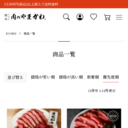
13,000円(税込)以上購入で送料無料
HOME
商品一覧
商品一覧
価格が安い順
価格が高い順
新着順
優先度順
並び替え
11
件中
1
-
11
件表示