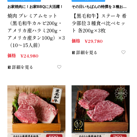
お家焼肉に！お家BBQに大活躍！
その日いちばんの特撰を３種お詰めいたします。
焼肉 プレミアムセット
【黒毛和牛】ステーキ 希
（黒毛和牛カルビ200g・
少部位３種食べ比べセッ
アメリカ産ハラミ200g・
ト 各200g×3枚
アメリカ産タン100g）×3
価格
¥
29,780
（10～15人前）
詳細を見る
価格
¥
24,980
詳細を見る