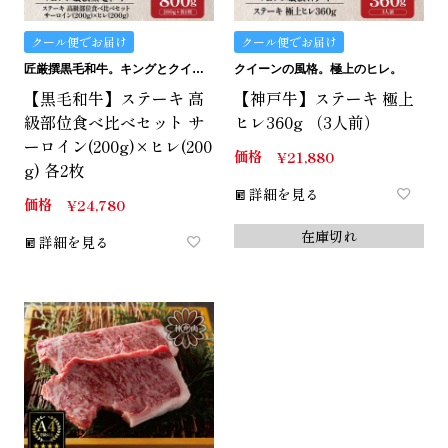
クール便でお届け
クール便でお届け
匠厳撰黒毛和牛。キングとクイーンの詰め合わせ。
クイーンの風格。極上のヒレ。
【黒毛和牛】ステーキ 高
【神戸牛】ステーキ 極上
級部位食べ比べセット サ
ヒレ360g （3人前）
ーロイン(200g)×ヒレ(200
価格
¥
21,880
g) 各2枚
詳細を見る
価格
¥
24,780
在庫切れ
詳細を見る