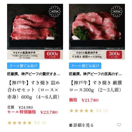
クール便でお届け
クール便でお届け
匠厳撰。神戸ビーフの贅沢すき焼きセットです。
匠厳撰。神戸ビーフの至高のすき焼き用ロースです。
【神戸牛】すき焼き 詰め
【神戸牛】すき焼き 厳撰
合わせセット（ロース×
ロース300g （2～3人前）
赤身）600g （4～6人前）
価格
¥
21,780
定価
¥
24,980
5.0
（1）
セール特別価格
¥
23,780
5.0
（2）
詳細を見る