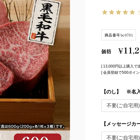
商品番号
bc0701
11,
¥
価格
[ 13,000円以上購入で
[ 会員登録で500ポ
【のし】 ※名
【メッセージカ