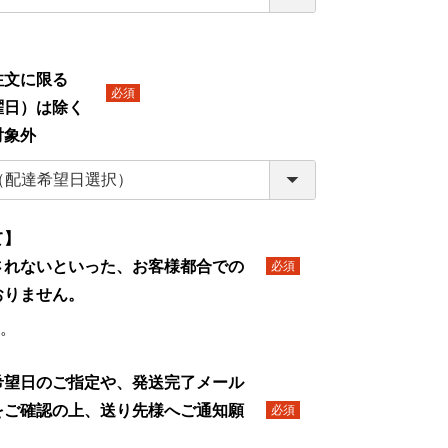
】
文に限る
日）は除く
(必
対象外
須)
て】
されないといった、お客様都合での
(必
おりません。
須)
。
希望日のご指定や、発送完了メール
をご確認の上、送り先様へご通知願
(必