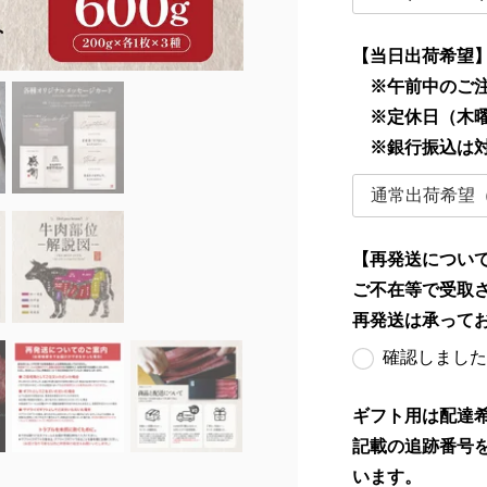
【当日出荷希望
※午前中のご注
※定休日（木曜
※銀行振込は
【再発送につい
ご不在等で受取
再発送は承って
確認しました
ギフト用は配達
記載の追跡番号
います。