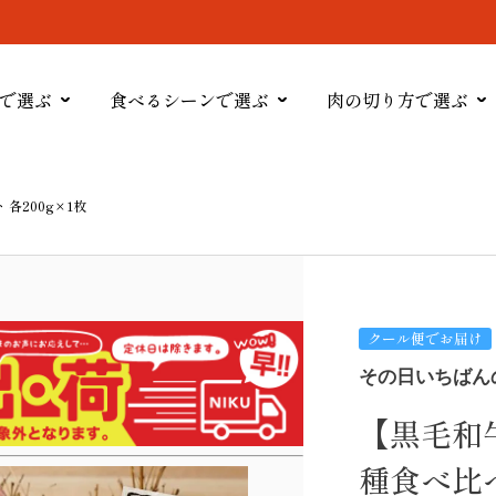
で選ぶ
食べるシーンで選ぶ
肉の切り方で選ぶ
各200g×1枚
クール便でお届け
その日いちばん
【黒毛和
種食べ比べ