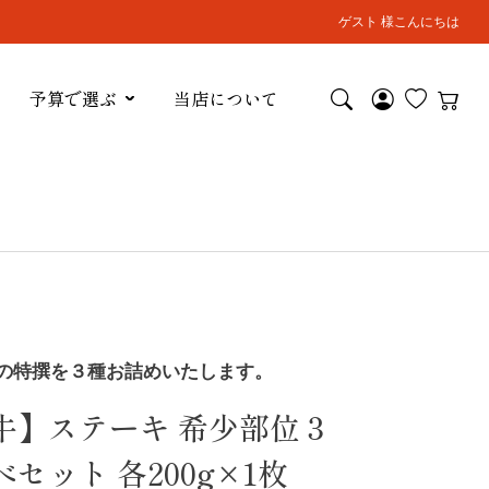
ゲスト 様こんにちは
予算で選ぶ
当店について
の特撰を３種お詰めいたします。
牛】ステーキ 希少部位３
セット 各200g×1枚