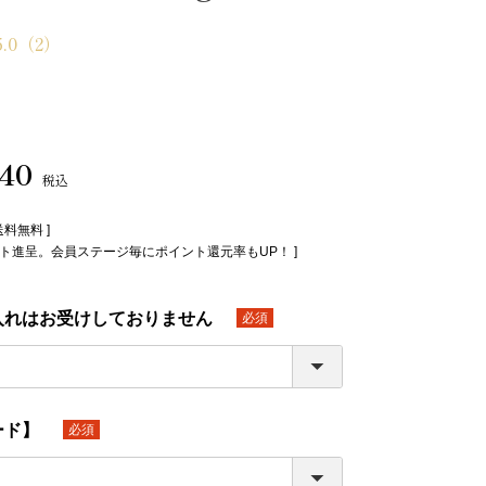
5.0
（2）
240
税込
送料無料 ]
イント進呈。会員ステージ毎にポイント還元率もUP！ ]
入れはお受けしておりません
(必
須)
ード】
(必
須)