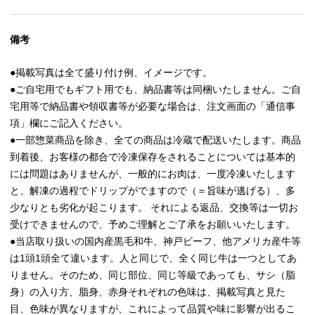
備考
●掲載写真は全て盛り付け例、イメージです。
●ご自宅用でもギフト用でも、納品書等は同梱いたしません。ご自
宅用等で納品書や領収書等が必要な場合は、注文画面の「通信事
項」欄にご記入ください。
●一部惣菜商品を除き、全ての商品は冷蔵で配送いたします。商品
到着後、お客様の都合で冷凍保存をされることについては基本的
には問題はありませんが、一般的にお肉は、一度冷凍いたします
と、解凍の過程でドリップがでますので（＝旨味が逃げる）、多
少なりとも劣化が起こります。 それによる返品、交換等は一切お
受けできませんので、予めご理解とご了承をお願いいたします。
●当店取り扱いの国内産黒毛和牛、神戸ビーフ、他アメリカ産牛等
は1頭1頭全て違います。人と同じで、全く同じ牛は一つとしてあ
りません。そのため、同じ部位、同じ等級であっても、サシ（脂
身）の入り方、脂身、赤身それぞれの色味は、掲載写真と見た
目、色味が異なりますが、これによって品質や味に影響が出るこ