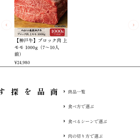
【神戸牛】ブロック肉 上
モモ 1000g（7～10人
前）
¥
24,980
品を探す
商品一覧
食べ方で選ぶ
食べるシーンで選ぶ
肉の切り方で選ぶ