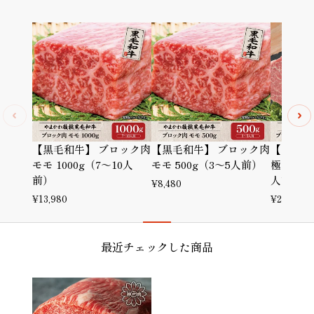
【黒毛和牛】 ブロック肉
【黒毛和牛】 ブロック肉
【黒毛和
モモ 1000g（7～10人
モモ 500g（3～5人前）
極上ヘレ 
前）
人前）
¥
8,480
¥
13,980
¥
29,980
最近チェックした商品