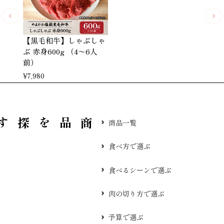
【黒毛和牛】しゃぶしゃ
ぶ 赤身600g （4～6人
前）
¥
7,980
品を探す
商品一覧
食べ方で選ぶ
食べるシーンで選ぶ
肉の切り方で選ぶ
予算で選ぶ