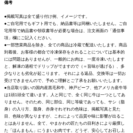
備考
●掲載写真は全て盛り付け例、イメージです。
●ご自宅用でもギフト用でも、納品書等は同梱いたしません。ご自
宅用等で納品書や領収書等が必要な場合は、注文画面の「通信事
項」欄にご記入ください。
●一部惣菜商品を除き、全ての商品は冷蔵で配送いたします。商品
到着後、お客様の都合で冷凍保存をされることについては基本的
には問題はありませんが、一般的にお肉は、一度冷凍いたします
と、解凍の過程でドリップがでますので（＝旨味が逃げる）、多
少なりとも劣化が起こります。 それによる返品、交換等は一切お
受けできませんので、予めご理解とご了承をお願いいたします。
●当店取り扱いの国内産黒毛和牛、神戸ビーフ、他アメリカ産牛等
は1頭1頭全て違います。人と同じで、全く同じ牛は一つとしてあ
りません。そのため、同じ部位、同じ等級であっても、サシ（脂
身）の入り方、脂身、赤身それぞれの色味は、掲載写真と見た
目、色味が異なりますが、これによって品質や味に影響が出るこ
とはありません。全て、やまかわの匠たちの目利きにより厳撰し
た「ほんまもん」にうまいお肉です。どうぞ、安心してお召し上