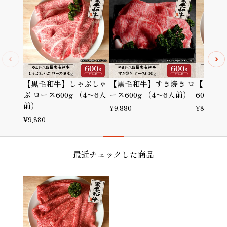
【黒毛和牛】しゃぶしゃ
【黒毛和牛】すき焼き ロ
【黒毛和
ぶ ロース600g （4～6人
ース600g （4～6人前）
600g 
前）
¥
9,880
¥
8,880
¥
9,880
最近チェックした商品