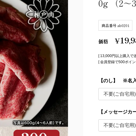
0g （2
商品番号
ab0201
19,
¥
価格
[ 13,000円以上購入で
[ 会員登録で500ポ
【のし】 ※名
【メッセージカ