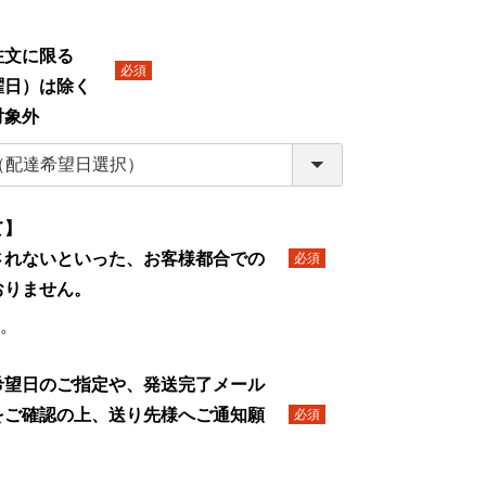
】
文に限る
日）は除く
(必
対象外
須)
て】
されないといった、お客様都合での
(必
おりません。
須)
。
希望日のご指定や、発送完了メール
をご確認の上、送り先様へご通知願
(必
須)
。