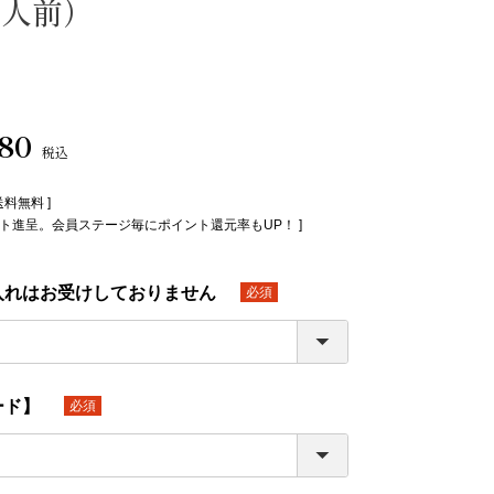
～3人前）
980
税込
送料無料 ]
イント進呈。会員ステージ毎にポイント還元率もUP！ ]
入れはお受けしておりません
(必
須)
ード】
(必
須)