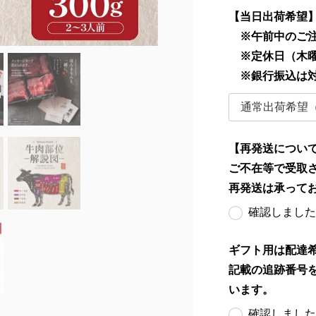
【当日出荷希望
※午前中のご注
※定休日（木曜
※銀行振込は
【再発送につい
ご不在等で受取
再発送は承って
確認しました
ギフト用は配達
記載の追跡番号
います。
確認しました