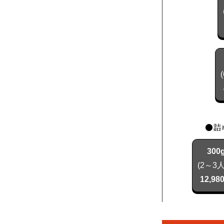
●詰
300
(2～3
12,98