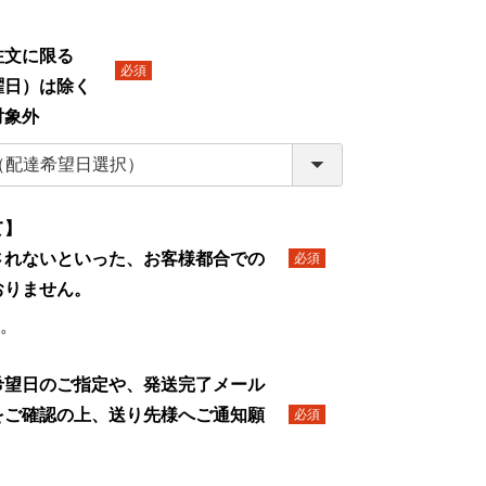
】
文に限る
日）は除く
(必
対象外
須)
て】
されないといった、お客様都合での
(必
おりません。
須)
。
希望日のご指定や、発送完了メール
をご確認の上、送り先様へご通知願
(必
須)
。