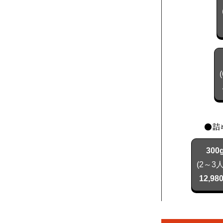
●詰
300
(2～3
12,98