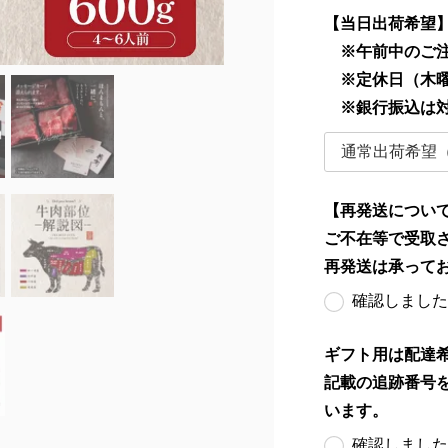
【当日出荷希望
※午前中のご注
※定休日（木曜
※銀行振込は
【再発送につい
ご不在等で受取
再発送は承って
確認しました
ギフト用は配達
記載の追跡番号
います。
確認しました