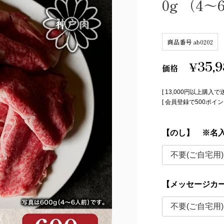
0g （4
商品番号
ab0202
35,
¥
価格
[ 13,000円以上購入で
[ 会員登録で500ポ
【のし】 ※名
【メッセージカ