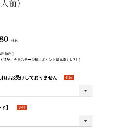
～6人前）
980
税込
送料無料 ]
イント進呈。会員ステージ毎にポイント還元率もUP！ ]
入れはお受けしておりません
(必
須)
ード】
(必
須)