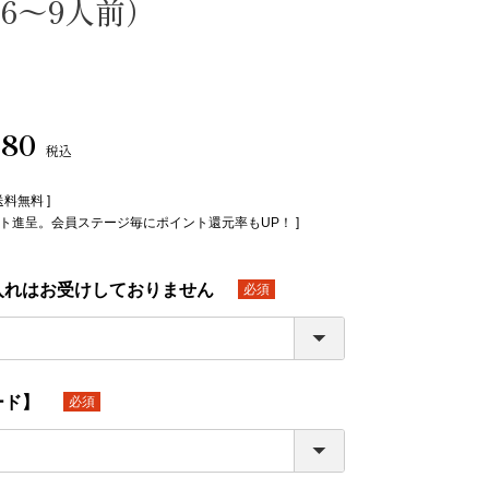
（6～9人前）
780
税込
送料無料 ]
イント進呈。会員ステージ毎にポイント還元率もUP！ ]
入れはお受けしておりません
(必
須)
ード】
(必
須)