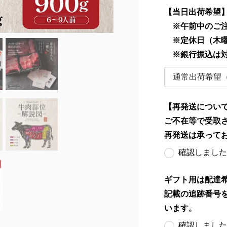
【当日出荷希望
※午前中のご注
※定休日（木曜
※銀行振込は
【再発送につい
ご不在等で受取
再発送は承って
確認しました
ギフト用は配達
記載の追跡番号
います。
確認しました