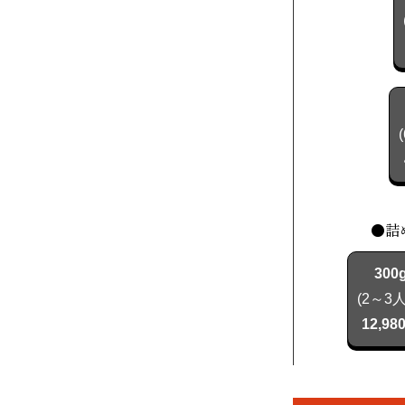
●詰
300
(2～3
12,98