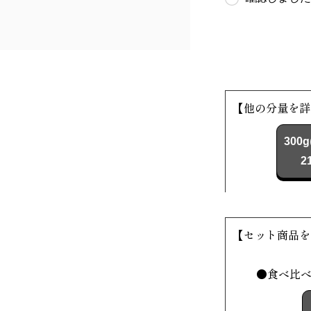
【他の分量を詳
300g
2
【セット商品を
●食べ比