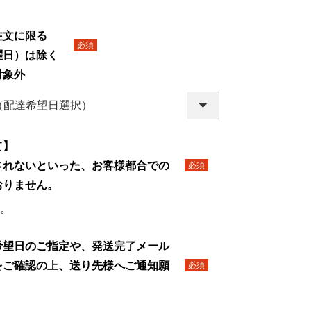
】
文に限る
日）は除く
(必
対象外
須)
て】
されないといった、お客様都合での
(必
おりません。
須)
。
希望日のご指定や、発送完了メール
をご確認の上、送り先様へご通知願
(必
須)
。