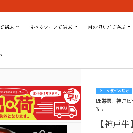
で選ぶ
食べるシーンで選ぶ
肉の切り方で選ぶ
前）
クール便でお届け
匠厳撰。神戸ビ
す。
【神戸牛