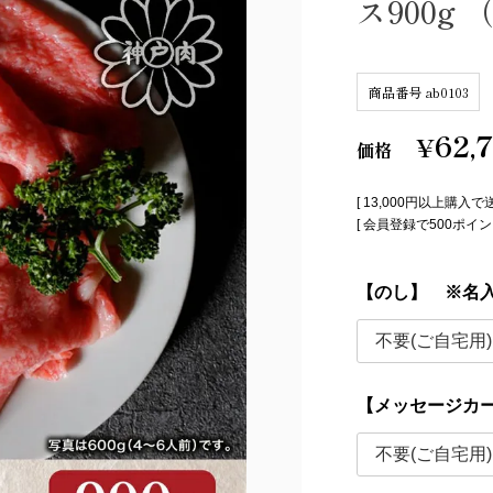
ス900g 
商品番号
ab0103
62,
¥
価格
[ 13,000円以上購入で
[ 会員登録で500ポ
【のし】 ※名
【メッセージカ