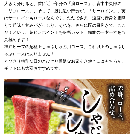
大きく分けると、首に近い部分の「肩ロース」、背中中央部の
「リブロース」、そして、腰に近い部分が、「サーロイン」。実
はサーロインもロースなんです。ただでさえ、適度な赤身と霜降
りで旨味と甘みがぎっしり。それを、さらに匠の目利きで、ここ
だ！という、超ピンポイントを厳撰カット！繊維の一本一本をも
見極めます！
神戸ビーフの超極上しゃぶしゃぶ用ロース。これ以上のしゃぶし
ゃぶロースはありません！
とびきり特別な日のとびきり贅沢なお家すき焼きにはもちろん、
ギフトにも大変おすすめです。