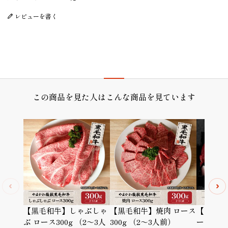
レビューを書く
プレゼント/ギフト/誕生日祝い/内祝
この商品を見た人はこんな商品を見ています
【黒毛和牛】しゃぶしゃ
【黒毛和牛】焼肉 ロース
【黒毛和
ぶ ロース300g （2～3人
300g （2～3人前）
ース300