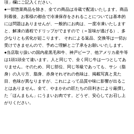
項」欄にご記入ください。
●一部惣菜商品を除き、全ての商品は冷蔵で配送いたします。商品
到着後、お客様の都合で冷凍保存をされることについては基本的
には問題はありませんが、一般的にお肉は、一度冷凍いたします
と、解凍の過程でドリップがでますので（＝旨味が逃げる）、多
少なりとも劣化が起こります。 それによる返品、交換等は一切お
受けできませんので、予めご理解とご了承をお願いいたします。
●当店取り扱いの国内産黒毛和牛、神戸ビーフ、他アメリカ産牛等
は1頭1頭全て違います。人と同じで、全く同じ牛は一つとしてあ
りません。そのため、同じ部位、同じ等級であっても、サシ（脂
身）の入り方、脂身、赤身それぞれの色味は、掲載写真と見た
目、色味が異なりますが、これによって品質や味に影響が出るこ
とはありません。全て、やまかわの匠たちの目利きにより厳撰し
た「ほんまもん」にうまいお肉です。どうぞ、安心してお召し上
がりください。