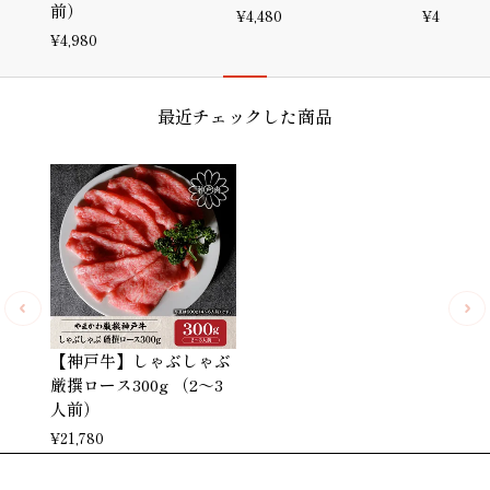
前）
¥
4,480
¥
4,980
¥
4,980
最近チェックした商品
【神戸牛】しゃぶしゃぶ
厳撰ロース300g （2～3
人前）
¥
21,780