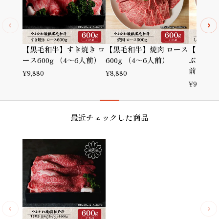
【黒毛和牛】すき焼き ロ
【黒毛和牛】焼肉 ロース
【黒毛和
ース600g （4～6人前）
600g （4～6人前）
ぶ ロース
前）
¥
9,880
¥
8,880
¥
9,880
最近チェックした商品