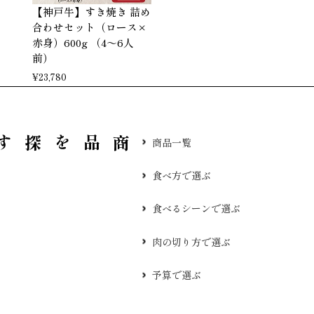
【神戸牛】すき焼き 詰め
合わせセット（ロース×
赤身）600g （4～6人
前）
¥
23,780
品を探す
商品一覧
食べ方で選ぶ
食べるシーンで選ぶ
肉の切り方で選ぶ
予算で選ぶ