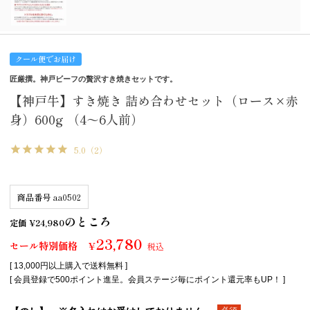
クール便でお届け
匠厳撰。神戸ビーフの贅沢すき焼きセットです。
【神戸牛】すき焼き 詰め合わせセット（ロース×赤
身）600g （4～6人前）
5.0
（2）
商品番号
aa0502
のところ
定価
¥
24,980
23,780
セール特別価格
¥
税込
[ 13,000円以上購入で送料無料 ]
[ 会員登録で500ポイント進呈。会員ステージ毎にポイント還元率もUP！ ]