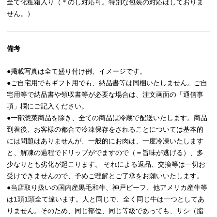
全て化粧箱入り（＊のし対応可。特別な包装の対応はしておりま
せん。）
備考
●掲載写真は全て盛り付け例、イメージです。
●ご自宅用でもギフト用でも、納品書等は同梱いたしません。ご自
宅用等で納品書や領収書等が必要な場合は、注文画面の「通信事
項」欄にご記入ください。
●一部惣菜商品を除き、全ての商品は冷蔵で配送いたします。商品
到着後、お客様の都合で冷凍保存をされることについては基本的
には問題はありませんが、一般的にお肉は、一度冷凍いたします
と、解凍の過程でドリップがでますので（＝旨味が逃げる）、多
少なりとも劣化が起こります。 それによる返品、交換等は一切お
受けできませんので、予めご理解とご了承をお願いいたします。
●当店取り扱いの国内産黒毛和牛、神戸ビーフ、他アメリカ産牛等
は1頭1頭全て違います。人と同じで、全く同じ牛は一つとしてあ
りません。そのため、同じ部位、同じ等級であっても、サシ（脂