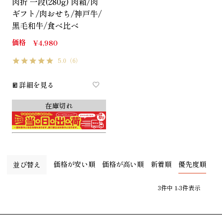
肉折 一段(280g) 肉箱/肉
ギフト/肉おせち/神戸牛/
黒毛和牛/食べ比べ
価格
¥
4,980
5.0
（6）
詳細を見る
在庫切れ
価格が安い順
価格が高い順
新着順
優先度順
並び替え
3
件中
1
-
3
件表示