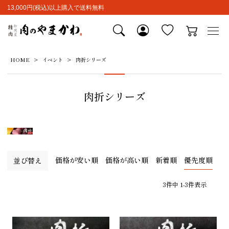
13,000円(税込)以上購入で送料無料
HOME
イベント
肉折シリーズ
肉折シリーズ
価格が安い順
価格が高い順
新着順
優先度順
並び替え
3
件中
1
-
3
件表示