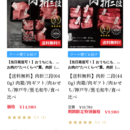
クール便でお届け
クール便でお届け
【当日発送可！】おうちにも、ギフトにも。ご褒美にも…イケます！
【当日発送可！】おうちにも、ギフトにも。ご褒美にも…イケます！
お肉の“たべくらべ”重。肉折（にくおり）
お肉の“たべくらべ”重。肉折（にくおり）
【送料無料】肉折三段(64
【送料無料】肉折 二段(44
0g) 肉箱/肉ギフト/肉おせ
0g) 肉箱/肉ギフト/肉おせ
ち/神戸牛/黒毛和牛/食べ
ち/神戸牛/黒毛和牛/食べ
比べ
比べ
価格
¥
14,980
定価
¥
10,780
期間限定特別価格
¥
9,980
5.0
（4）
5.0
（6）