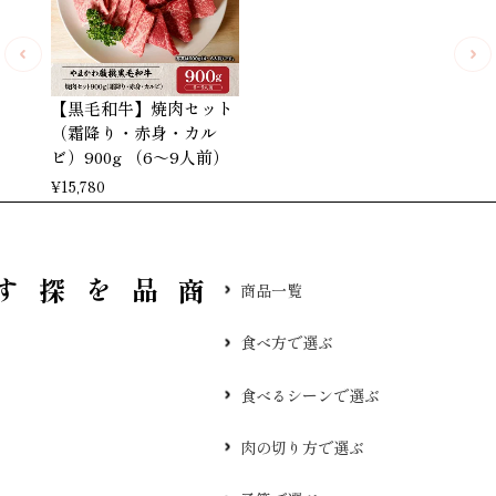
【黒毛和牛】焼肉セット
（霜降り・赤身・カル
ビ）900g （6～9人前）
¥
15,780
品を探す
商品一覧
食べ方で選ぶ
食べるシーンで選ぶ
肉の切り方で選ぶ