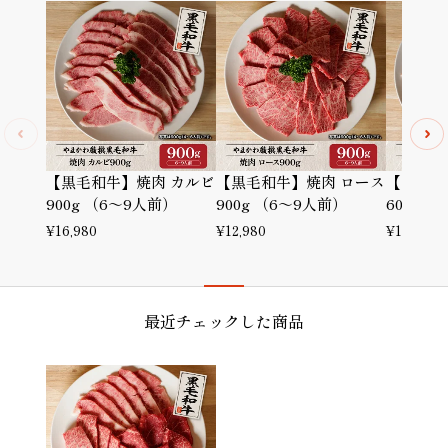
【黒毛和牛】焼肉 カルビ
【黒毛和牛】焼肉 ロース
【黒毛和
900g （6～9人前）
900g （6～9人前）
600g 
¥
16,980
¥
12,980
¥
11,780
最近チェックした商品