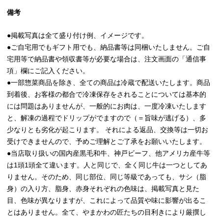
備考
●掲載写真は全て盛り付け例、イメージです。
●ご自宅用でもギフト用でも、納品書等は同梱いたしません。ご自
宅用等で納品書や領収書等が必要な場合は、注文画面の「通信事
項」欄にご記入ください。
●一部惣菜商品を除き、全ての商品は冷蔵で配送いたします。商品
到着後、お客様の都合で冷凍保存をされることについては基本的
には問題はありませんが、一般的にお肉は、一度冷凍いたします
と、解凍の過程でドリップがでますので（＝旨味が逃げる）、多
少なりとも劣化が起こります。 それによる返品、交換等は一切お
受けできませんので、予めご理解とご了承をお願いいたします。
●当店取り扱いの国内産黒毛和牛、神戸ビーフ、他アメリカ産牛等
は1頭1頭全て違います。人と同じで、全く同じ牛は一つとしてあ
りません。そのため、同じ部位、同じ等級であっても、サシ（脂
身）の入り方、脂身、赤身それぞれの色味は、掲載写真と見た
目、色味が異なりますが、これによって品質や味に影響が出るこ
とはありません。全て、やまかわの匠たちの目利きにより厳撰し