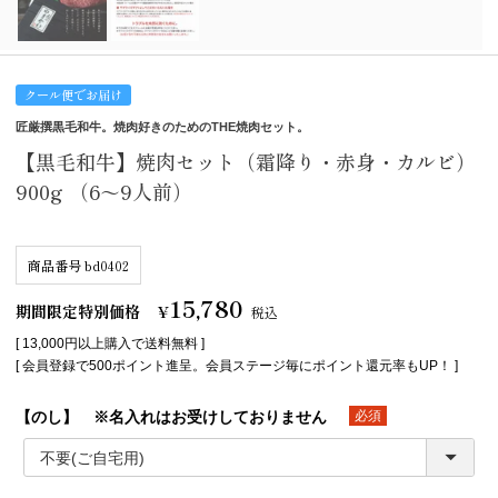
クール便でお届け
匠厳撰黒毛和牛。焼肉好きのためのTHE焼肉セット。
【黒毛和牛】焼肉セット（霜降り・赤身・カルビ）
900g （6～9人前）
商品番号
bd0402
15,780
期間限定特別価格
¥
税込
[ 13,000円以上購入で送料無料 ]
[ 会員登録で500ポイント進呈。会員ステージ毎にポイント還元率もUP！ ]
【のし】 ※名入れはお受けしておりません
(必須)