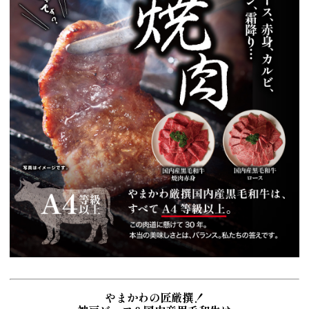
やまかわの匠厳撰！