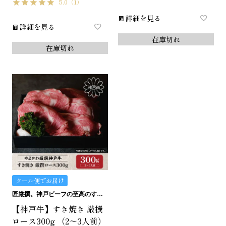
5.0
（1）
詳細を見る
詳細を見る
在庫切れ
在庫切れ
クール便でお届け
匠厳撰。神戸ビーフの至高のすき焼き用ロースです。
【神戸牛】すき焼き 厳撰
ロース300g （2～3人前）