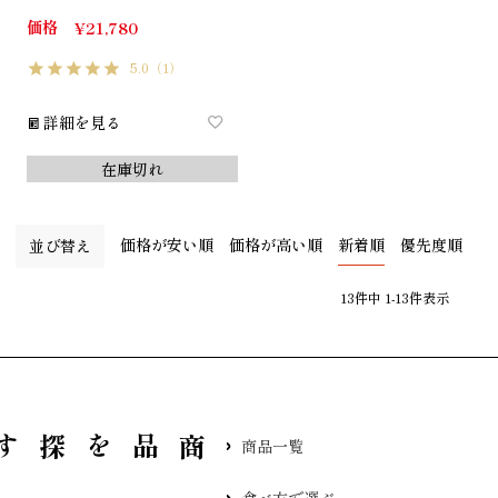
価格
¥
21,780
5.0
（1）
詳細を見る
在庫切れ
価格が安い順
価格が高い順
新着順
優先度順
並び替え
13
件中
1
-
13
件表示
品を探す
商品一覧