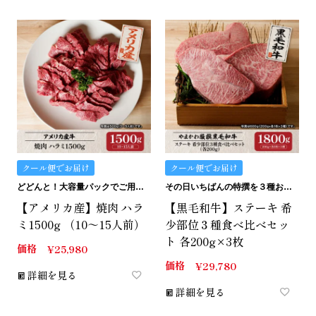
クール便でお届け
クール便でお届け
どどんと！大容量パックでご用意しました。
その日いちばんの特撰を３種お詰めいたします。
【アメリカ産】焼肉 ハラ
【黒毛和牛】ステーキ 希
ミ1500g （10～15人前）
少部位３種食べ比べセッ
ト 各200g×3枚
価格
¥
25,980
価格
¥
29,780
詳細を見る
詳細を見る