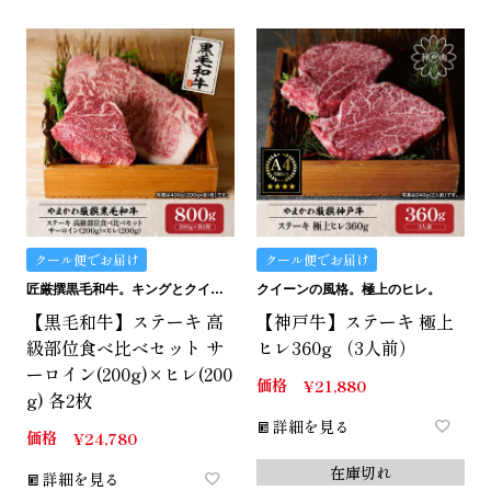
クール便でお届け
クール便でお届け
匠厳撰黒毛和牛。キングとクイーンの詰め合わせ。
クイーンの風格。極上のヒレ。
【黒毛和牛】ステーキ 高
【神戸牛】ステーキ 極上
級部位食べ比べセット サ
ヒレ360g （3人前）
ーロイン(200g)×ヒレ(200
価格
¥
21,880
g) 各2枚
詳細を見る
価格
¥
24,780
在庫切れ
詳細を見る