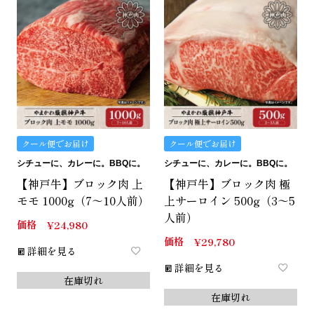
クール便でお届け
クール便でお届け
シチューに、カレーに。BBQに。
シチューに、カレーに。BBQに。
【神戸牛】ブロック肉 上
【神戸牛】ブロック肉 極
モモ 1000g（7～10人前）
上サーロイン 500g（3～5
人前）
価格
¥
24,980
価格
¥
29,780
詳細を見る
詳細を見る
在庫切れ
在庫切れ