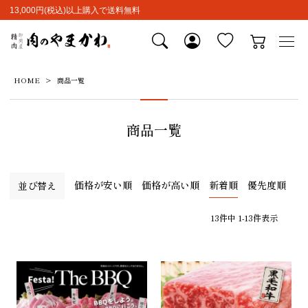
13,000円(税込)以上購入で送料無料
HOME
商品一覧
商品一覧
価格が安い順
価格が高い順
新着順
優先度順
並び替え
13
件中
1
-
13
件表示