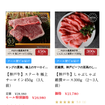
クール便でお届け
クール便でお届け
キングの貫禄。極上のサーロイン。
匠厳撰。神戸ビーフの至高のしゃぶしゃぶ用ロースです。
【神戸牛】ステーキ 極上
【神戸牛】しゃぶしゃぶ
サーロイン450g （3人
厳撰ロース300g （2～3人
前）
前）
価格
¥
21,780
定価
¥
28,980
セール特別価格
¥
26,980
5.0
（1）