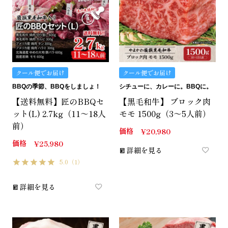
クール便でお届け
クール便でお届け
BBQの季節、BBQをしましょ！
シチューに、カレーに。BBQに。
【送料無料】匠のBBQセ
【黒毛和牛】 ブロック肉
ット(L) 2.7kg（11～18人
モモ 1500g（3～5人前）
前）
価格
¥
20,980
価格
¥
25,980
詳細を見る
5.0
（1）
詳細を見る