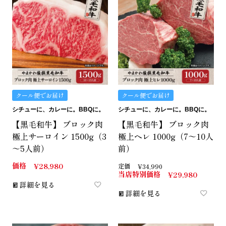
クール便でお届け
クール便でお届け
シチューに、カレーに。BBQに。
シチューに、カレーに。BBQに。
【黒毛和牛】 ブロック肉
【黒毛和牛】 ブロック肉
極上サーロイン 1500g（3
極上ヘレ 1000g（7～10人
～5人前）
前）
価格
¥
28,980
定価
¥
34,990
当店特別価格
¥
29,980
詳細を見る
詳細を見る