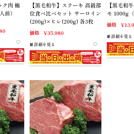
ック肉 極
【黒毛和牛】ステーキ 高級部
【黒毛和牛
5人前）
位食べ比べセット サーロイン
モ 1000g
(200g)×ヒレ(200g) 各3枚
価格
¥
13,
80
価格
¥
35,980
詳細を見る
詳細を見る