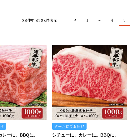
1
4
5
…
88
件中
81
-
88
件表示
け
クール便でお届け
カレーに。BBQに。
シチューに、カレーに。BBQに。