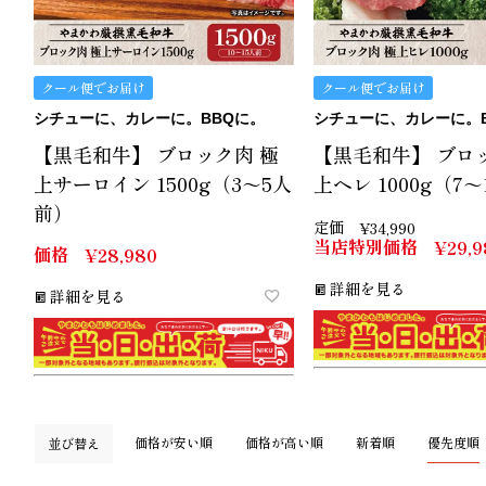
クール便でお届け
クール便でお届け
シチューに、カレーに。BBQに。
シチューに、カレーに。
【黒毛和牛】 ブロック肉 極
【黒毛和牛】 ブロ
上サーロイン 1500g（3～5人
上ヘレ 1000g（7
前）
定価
¥
34,990
当店特別価格
¥
29,9
価格
¥
28,980
詳細を見る
詳細を見る
価格が安い順
価格が高い順
新着順
優先度順
並び替え