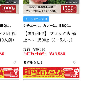
クール便でお届け
BBQに。
シチューに、カレーに。BBQに。
ック肉 極
【黒毛和牛】 ブロック肉 極
～10人前）
上ヘレ 1500g（3～5人前）
定価
¥
50,490
当店特別価格
80
¥
46,980
詳細を見る