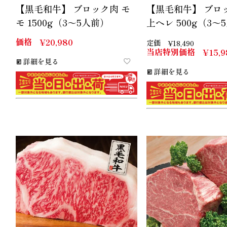
【黒毛和牛】 ブロック肉 モ
【黒毛和牛】 ブロ
モ 1500g（3～5人前）
上ヘレ 500g（3～
価格
¥
20,980
定価
¥
18,490
当店特別価格
¥
15,9
詳細を見る
詳細を見る