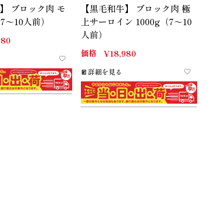
】 ブロック肉 モ
【黒毛和牛】 ブロック肉 極
（7～10人前）
上サーロイン 1000g（7～10
人前）
980
価格
¥
18,980
詳細を見る