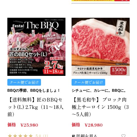
クール便でお届け
クール便でお届け
BBQの季節、BBQをしましょ！
シチューに、カレーに。BBQに。
【送料無料】匠のBBQセ
【黒毛和牛】 ブロック肉
ット(L) 2.7kg（11～18人
極上サーロイン 1500g（3
前）
～5人前）
価格
価格
¥
25,980
¥
28,980
5.0
（1）
詳細を見る