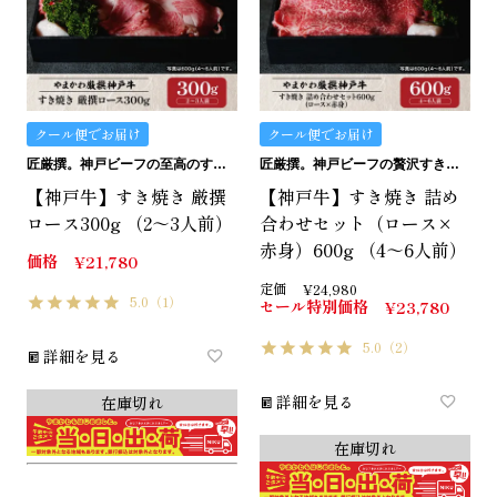
クール便でお届け
クール便でお届け
匠厳撰。神戸ビーフの至高のすき焼き用ロースです。
匠厳撰。神戸ビーフの贅沢すき焼きセットです。
【神戸牛】すき焼き 厳撰
【神戸牛】すき焼き 詰め
ロース300g （2～3人前）
合わせセット（ロース×
赤身）600g （4～6人前）
価格
¥
21,780
定価
¥
24,980
5.0
（1）
セール特別価格
¥
23,780
5.0
（2）
詳細を見る
詳細を見る
在庫切れ
在庫切れ