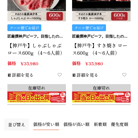
クール便でお届け
クール便でお届け
匠厳撰神戸ビーフ。目指したのは最上級のお家しゃぶしゃぶ。
匠厳撰神戸ビーフ。目指したのは最上級のお家すき焼き。
【神戸牛】しゃぶしゃぶ
【神戸牛】すき焼き ロー
ロース600g （4～6人前）
ス600g （4～6人前）
価格
価格
¥
35,980
¥
35,980
詳細を見る
詳細を見る
在庫切れ
在庫切れ
価格が安い順
価格が高い順
新着順
優先度順
並び替え