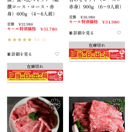
撰ロース・ロース・赤
赤身）900g （6～9人前）
身）600g （4～6人前）
定価
¥
36,980
セール特別価格
¥
34,980
定価
¥
32,980
セール特別価格
¥
31,780
詳細を見る
5.0
（1）
在庫切れ
詳細を見る
在庫切れ