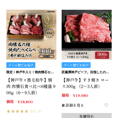
クール便でお届け
クール便でお届け
限定！神戸牛入り！焼肉懐石セット
匠厳撰神戸ビーフ。目指したのは最上級のお家すき焼き。
【神戸牛×黒毛和牛】焼
【神戸牛】すき焼き ロー
肉 肉懐石食べ比べ6種盛 9
ス300g （2～3人前）
00g（6～9人前）
価格
¥
19,980
価格
¥
18,800
詳細を見る
5.0
（3）
在庫切れ