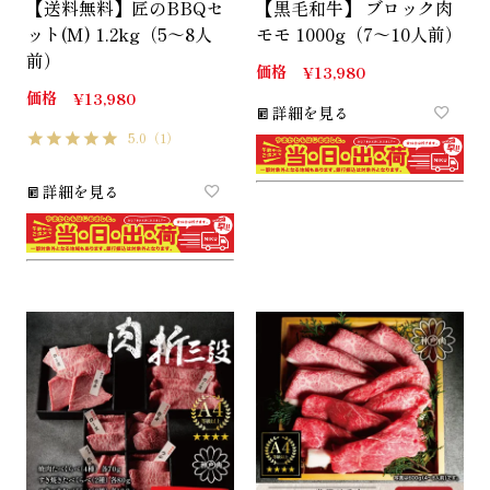
【送料無料】匠のBBQセ
【黒毛和牛】 ブロック肉
ット(M) 1.2kg（5～8人
モモ 1000g（7～10人前）
前）
価格
¥
13,980
価格
¥
13,980
詳細を見る
5.0
（1）
詳細を見る