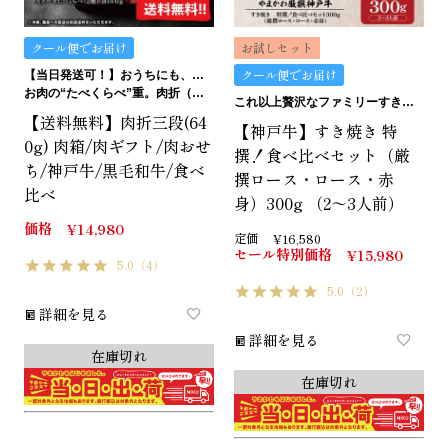
クール便でお届け
お試しセット
クール便でお届け
【当日発送可！】おうちにも、ギフトにも。ご褒美にも…イケます！
お肉の“たべくらべ”重。肉折（にくおり）
これ以上贅沢なファミリーすき焼きはありません。
【送料無料】肉折三段(64
【神戸牛】すき焼き 特
0g) 肉箱/肉ギフト/肉おせ
撰！食べ比べセット（厳
ち/神戸牛/黒毛和牛/食べ
撰ロース・ロース・赤
比べ
身）300g （2～3人前）
価格
¥
14,980
定価
¥
16,580
セール特別価格
¥
15,980
5.0
（4）
5.0
（2）
詳細を見る
詳細を見る
在庫切れ
在庫切れ