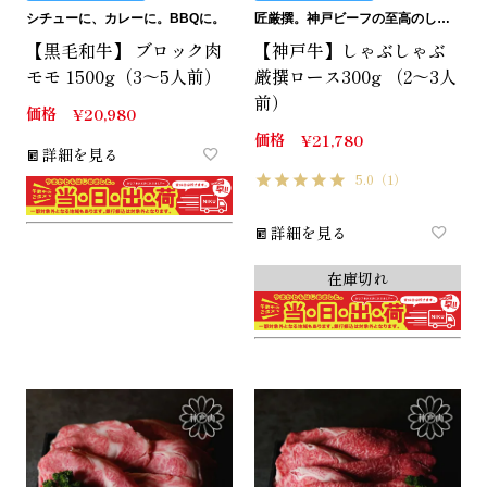
シチューに、カレーに。BBQに。
匠厳撰。神戸ビーフの至高のしゃぶしゃぶ用ロースです。
【黒毛和牛】 ブロック肉
【神戸牛】しゃぶしゃぶ
モモ 1500g（3～5人前）
厳撰ロース300g （2～3人
前）
価格
¥
20,980
価格
¥
21,780
詳細を見る
5.0
（1）
詳細を見る
在庫切れ