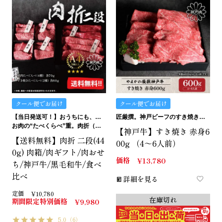
クール便でお届け
クール便でお届け
【当日発送可！】おうちにも、ギフトにも。ご褒美にも…イケます！
匠厳撰。神戸ビーフのすき焼き用赤身です。
お肉の“たべくらべ”重。肉折（にくおり）
【神戸牛】すき焼き 赤身6
【送料無料】肉折 二段(44
00g （4～6人前）
0g) 肉箱/肉ギフト/肉おせ
価格
¥
13,780
ち/神戸牛/黒毛和牛/食べ
比べ
詳細を見る
定価
¥
10,780
在庫切れ
期間限定特別価格
¥
9,980
5.0
（6）