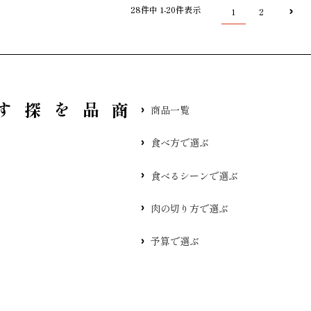
28
件中
1
-
20
件表示
1
2
品を探す
商品一覧
食べ方で選ぶ
食べるシーンで選ぶ
肉の切り方で選ぶ
予算で選ぶ