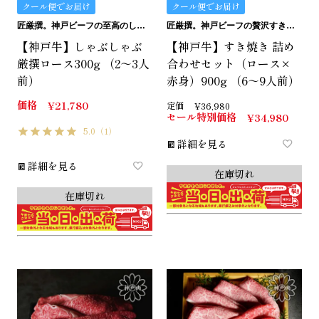
クール便でお届け
クール便でお届け
匠厳撰。神戸ビーフの至高のしゃぶしゃぶ用ロースです。
匠厳撰。神戸ビーフの贅沢すき焼きセットです。
【神戸牛】しゃぶしゃぶ
【神戸牛】すき焼き 詰め
厳撰ロース300g （2～3人
合わせセット（ロース×
前）
赤身）900g （6～9人前）
価格
¥
21,780
定価
¥
36,980
セール特別価格
¥
34,980
5.0
（1）
詳細を見る
詳細を見る
在庫切れ
在庫切れ