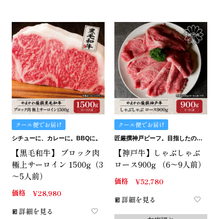
クール便でお届け
クール便でお届け
シチューに、カレーに。BBQに。
匠厳撰神戸ビーフ。目指したのは最上級のお家しゃぶしゃぶ。
【黒毛和牛】 ブロック肉
【神戸牛】しゃぶしゃぶ
極上サーロイン 1500g（3
ロース900g （6～9人前）
～5人前）
価格
¥
52,780
価格
¥
28,980
詳細を見る
詳細を見る