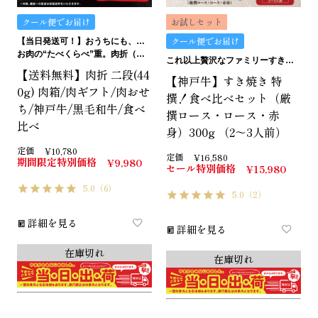
クール便でお届け
お試しセット
クール便でお届け
【当日発送可！】おうちにも、ギフトにも。ご褒美にも…イケます！
お肉の“たべくらべ”重。肉折（にくおり）
これ以上贅沢なファミリーすき焼きはありません。
【送料無料】肉折 二段(44
【神戸牛】すき焼き 特
0g) 肉箱/肉ギフト/肉おせ
撰！食べ比べセット（厳
ち/神戸牛/黒毛和牛/食べ
撰ロース・ロース・赤
比べ
身）300g （2～3人前）
定価
¥
10,780
定価
¥
16,580
期間限定特別価格
¥
9,980
セール特別価格
¥
15,980
5.0
（6）
5.0
（2）
詳細を見る
詳細を見る
在庫切れ
在庫切れ