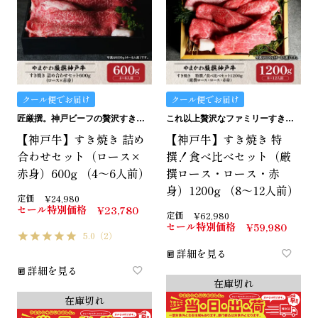
クール便でお届け
クール便でお届け
匠厳撰。神戸ビーフの贅沢すき焼きセットです。
これ以上贅沢なファミリーすき焼きはありません。
【神戸牛】すき焼き 詰め
【神戸牛】すき焼き 特
合わせセット（ロース×
撰！食べ比べセット（厳
赤身）600g （4～6人前）
撰ロース・ロース・赤
身）1200g （8～12人前）
定価
¥
24,980
セール特別価格
¥
23,780
定価
¥
62,980
セール特別価格
¥
59,980
5.0
（2）
詳細を見る
詳細を見る
在庫切れ
在庫切れ