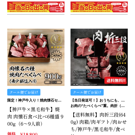
クール便でお届け
クール便でお届け
限定！神戸牛入り！焼肉懐石セット
【当日発送可！】おうちにも、ギフトにも。ご褒美にも…イケます！
お肉の“たべくらべ”重。肉折（にくおり）
【神戸牛×黒毛和牛】焼
【送料無料】肉折三段(64
肉 肉懐石食べ比べ6種盛 9
0g) 肉箱/肉ギフト/肉おせ
00g（6～9人前）
ち/神戸牛/黒毛和牛/食べ
価格
¥
18,800