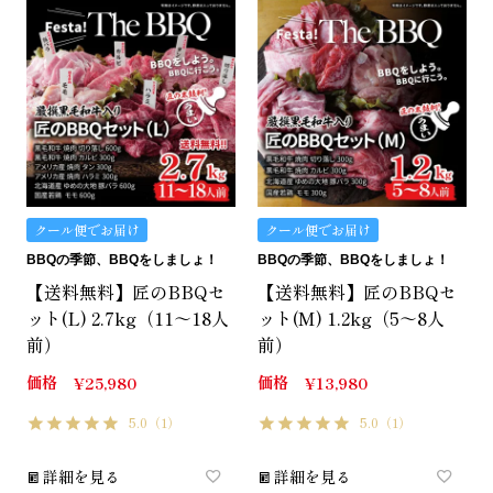
クール便でお届け
クール便でお届け
BBQの季節、BBQをしましょ！
BBQの季節、BBQをしましょ！
【送料無料】匠のBBQセ
【送料無料】匠のBBQセ
ット(L) 2.7kg（11～18人
ット(M) 1.2kg（5～8人
前）
前）
価格
価格
¥
25,980
¥
13,980
5.0
（1）
5.0
（1）
詳細を見る
詳細を見る