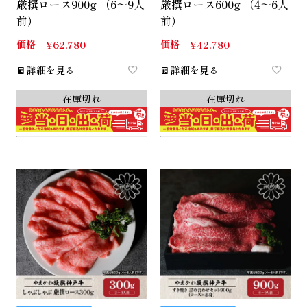
厳撰ロース900g （6～9人
厳撰ロース600g （4～6人
前）
前）
価格
価格
¥
62,780
¥
42,780
詳細を見る
詳細を見る
在庫切れ
在庫切れ