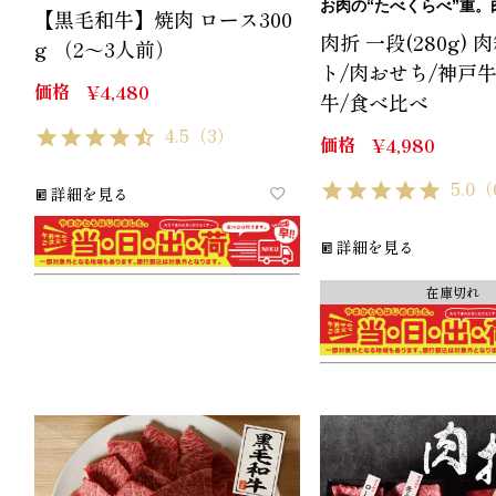
お肉の“たべくらべ”重。肉折
【黒毛和牛】焼肉 ロース300
肉折 一段(280g) 
g （2～3人前）
ト/肉おせち/神戸牛
価格
¥
4,480
牛/食べ比べ
4.5
（3）
価格
¥
4,980
5.0
（
詳細を見る
詳細を見る
在庫切れ