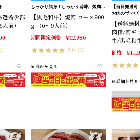
ト
しっかり脂身！しっかり旨味。焼肉ロースです。
お肉の“たべくら
厳選希少部
【黒毛和牛】焼肉 ロース900
【送料無料】
～6人前）
g （6～9人前）
肉箱/肉ギ
期間限定価格
00
¥
12,980
牛/黒毛和
2）
5.0
（1）
価格
¥
14,
詳細を見る
詳細を見る