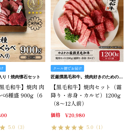
け
クール便でお届け
入り！焼肉懐石セット
匠厳撰黒毛和牛。焼肉好きのためのTHE焼肉セット。
黒毛和牛】焼肉 肉
【黒毛和牛】焼肉セット（霜
6種盛 900g（6
降り・赤身・カルビ）1200g
（8～12人前）
価格
800
¥
20,980
5.0
（3）
5.0
（1）