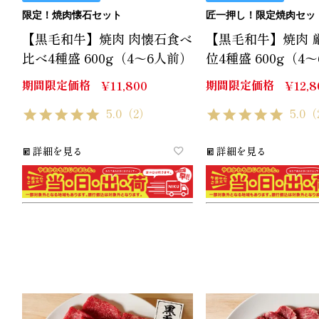
限定！焼肉懐石セット
匠一押し！限定焼肉セッ
【黒毛和牛】焼肉 肉懐石食べ
【黒毛和牛】焼肉 
比べ4種盛 600g（4～6人前）
位4種盛 600g（4
期間限定価格
期間限定価格
¥
11,800
¥
12,8
5.0
（2）
5.0
（
詳細を見る
詳細を見る