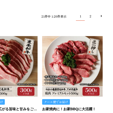
1
2
21
件中
1
-
20
件表示
け
クール便でお届け
じゅわーっと広がる旨味と甘みをご堪能ください。
お家焼肉に！お家BBQに大活躍！