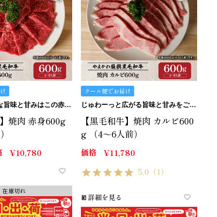
け
クール便でお届け
肉肉しい濃厚な旨味と甘みはこの赤身。
じゅわーっと広がる旨味と甘みをご堪能ください。
焼肉 赤身600g
【黒毛和牛】焼肉 カルビ600
前）
g （4～6人前）
格
価格
¥
10,780
¥
11,780
5.0
（1）
在庫切れ
詳細を見る