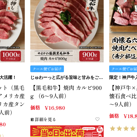
クール便でお届け
クール便でお届
に大活躍！
じゅわーっと広がる旨味と甘みをご堪能ください。
限定！神戸牛
ット（黒毛
【黒毛和牛】焼肉 カルビ900
【神戸牛×
・アメリカ産
g （6～9人前）
懐石食べ比べ
メリカ産タン
～9人前）
価格
¥
16,980
0人前）
価格
¥
18,
詳細を見る
980
1）