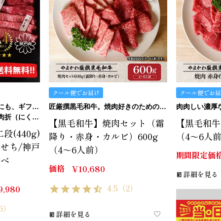
クール便でお届け
クール便でお届
【当日発送可！】おうちにも、ギフトにも。ご褒美にも…イケます！
匠厳撰黒毛和牛。焼肉好きのためのTHE焼肉セット。
（にくおり）
【黒毛和牛】焼肉セット（霜
【黒毛和牛】
(440g)
降り・赤身・カルビ）600g
（4～6人
おせち/神戸
（4～6人前）
期間限定価
比べ
価格
¥
10,680
詳細を見る
4.5
（2）
9,980
6）
詳細を見る