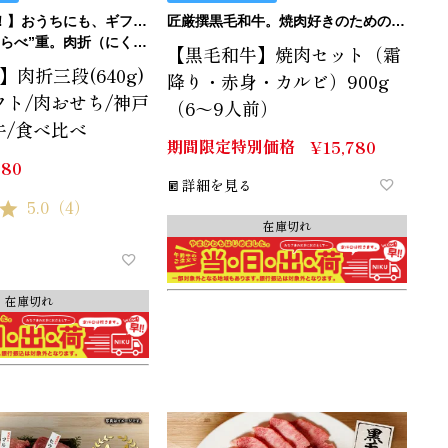
【当日発送可！】おうちにも、ギフトにも。ご褒美にも…イケます！
匠厳撰黒毛和牛。焼肉好きのためのTHE焼肉セット。
べ”重。肉折（にくおり）
【黒毛和牛】焼肉セット（霜
肉折三段(640g)
降り・赤身・カルビ）900g
フト/肉おせち/神戸
（6～9人前）
牛/食べ比べ
期間限定特別価格
¥
15,780
980
詳細を見る
5.0
（4）
在庫切れ
在庫切れ