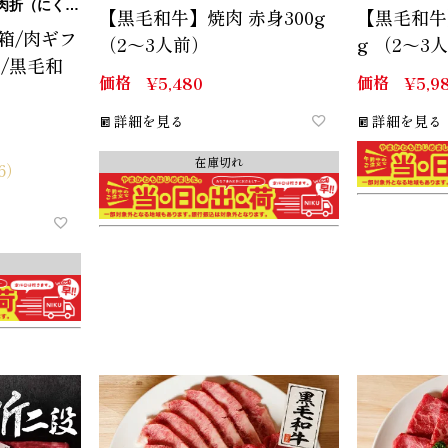
（にくおり）
【黒毛和牛】焼肉 赤身300g
【黒毛和牛
肉箱/肉ギフ
（2～3人前）
g （2～3
/黒毛和
価格
価格
¥
5,480
¥
5,9
詳細を見る
詳細を見る
在庫切れ
6）