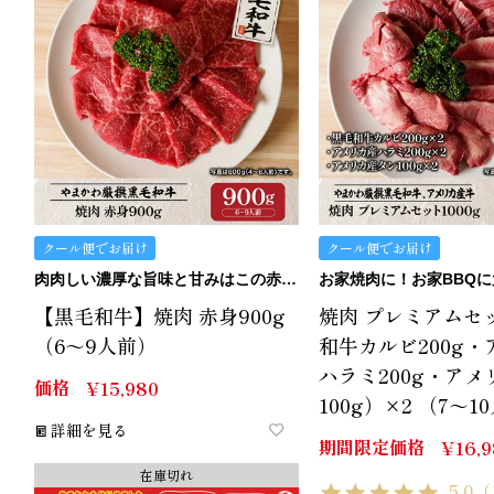
クール便でお届け
クール便でお届け
肉肉しい濃厚な旨味と甘みはこの赤身。
お家焼肉に！お家BBQ
【黒毛和牛】焼肉 赤身900g
焼肉 プレミアムセ
（6～9人前）
和牛カルビ200g
ハラミ200g・ア
価格
¥
15,980
100g）×2 （7～1
詳細を見る
期間限定価格
¥
16,
在庫切れ
5.0
（