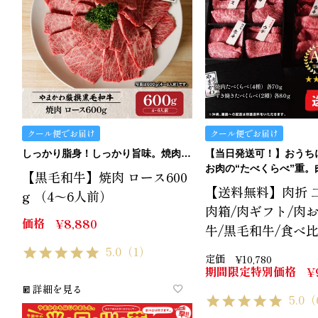
クール便でお届け
クール便でお届け
しっかり脂身！しっかり旨味。焼肉ロースです。
お肉の“たべくらべ”重。肉折
【黒毛和牛】焼肉 ロース600
【送料無料】肉折 二段
g （4～6人前）
肉箱/肉ギフト/肉
価格
¥
8,880
牛/黒毛和牛/食べ
5.0
（1）
定価
¥
10,780
期間限定特別価格
¥
詳細を見る
5.0
（